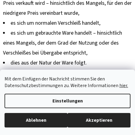
Preis verkauft wird – hinsichtlich des Mangels, für den der
niedrigere Preis vereinbart wurde,
es sich um normalen Verschleiß handelt,
es sich um gebrauchte Ware handelt – hinsichtlich
eines Mangels, der dem Grad der Nutzung oder des
Verschleißes bei Übergabe entspricht,
dies aus der Natur der Ware folgt.
Mit dem Einfügen der Nachricht stimmen Sie den
7.4 RECHTE DES KÄUFERS AUS
Datenschutzbestimmungen zu. Weitere Informationen
hier.
MANGELHAFTER LEISTUNG –
RANGFOLGE DER ANSPRÜCHE
Einstellungen
Ist die Ware mangelhaft, kann der Käufer die Beseitigung
Ablehnen
Akzeptieren
des Mangels verlangen. Nach seiner Wahl kann der Käufer
verlangen: