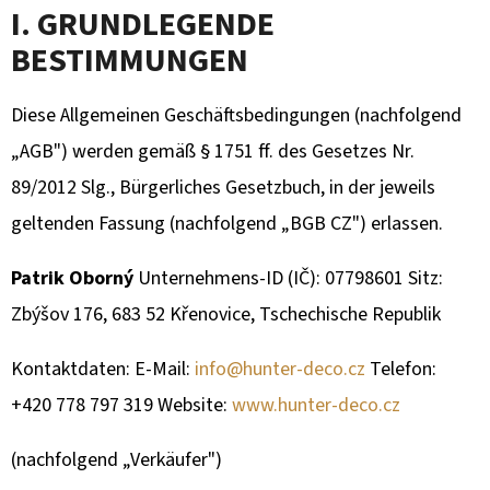
I
I. GRUNDLEGENDE
E
BESTIMMUNGEN
?
Diese Allgemeinen Geschäftsbedingungen (nachfolgend
„AGB") werden gemäß § 1751 ff. des Gesetzes Nr.
89/2012 Slg., Bürgerliches Gesetzbuch, in der jeweils
SUCHEN
geltenden Fassung (nachfolgend „BGB CZ") erlassen.
Patrik Oborný
Unternehmens-ID (IČ): 07798601 Sitz:
Zbýšov 176, 683 52 Křenovice, Tschechische Republik
W
I
Kontaktdaten: E-Mail:
info@hunter-deco.cz
Telefon:
R
E
+420 778 797 319 Website:
www.hunter-deco.cz
M
(nachfolgend „Verkäufer")
P