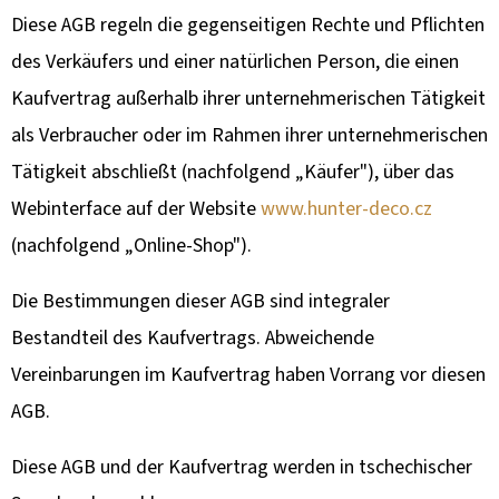
F
Diese AGB regeln die gegenseitigen Rechte und Pflichten
E
H
des Verkäufers und einer natürlichen Person, die einen
L
Kaufvertrag außerhalb ihrer unternehmerischen Tätigkeit
E
als Verbraucher oder im Rahmen ihrer unternehmerischen
N
Tätigkeit abschließt (nachfolgend „Käufer"), über das
Webinterface auf der Website
www.hunter-deco.cz
TROPHÄENHALTER
(nachfolgend „Online-Shop").
DAMHIRSCH
–
METALL
Die Bestimmungen dieser AGB sind integraler
SCHILD
MIT
Bestandteil des Kaufvertrags. Abweichende
BERGMOTIV
Vereinbarungen im Kaufvertrag haben Vorrang vor diesen
70
€
AGB.
Diese AGB und der Kaufvertrag werden in tschechischer