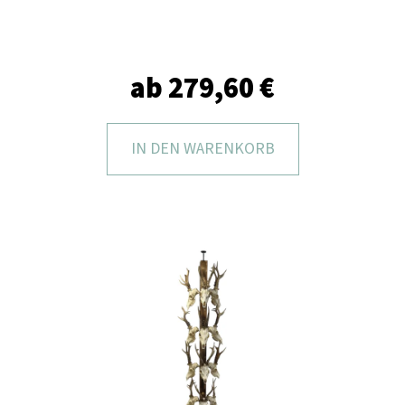
I
E
?
ab
279,60 €
IN DEN WARENKORB
SUCHEN
W
I
R
E
M
P