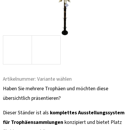
F
E
H
L
E
N
TROPHÄENHALTER
DAMHIRSCH
–
METALL
Artikelnummer:
Variante wählen
SCHILD
MIT
Haben Sie mehrere Trophäen und möchten diese
BERGMOTIV
übersichtlich präsentieren?
70
€
Dieser Ständer ist als
komplettes Ausstellungssystem
für Trophäensammlungen
konzipiert und bietet Platz