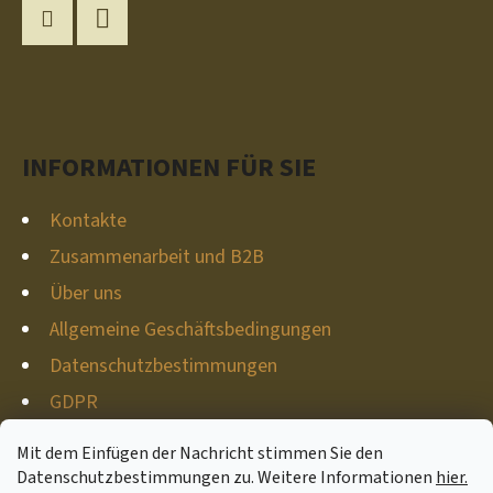
SS
Z
Instagram
YouTube
E
I
L
INFORMATIONEN FÜR SIE
E
Kontakte
Zusammenarbeit und B2B
Über uns
Allgemeine Geschäftsbedingungen
Datenschutzbestimmungen
GDPR
Meine Bestellung
Mit dem Einfügen der Nachricht stimmen Sie den
Datenschutzbestimmungen zu. Weitere Informationen
hier.