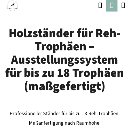
W
Suchen
Ware
Zum
A
Zurück
Zurück
Inhalt
R
zum
zum
springen
Holzständer für Reh-
E
W
N
Trophäen –
A
K
S
Ausstellungssystem
O
S
für bis zu 18 Trophäen
R
U
B
C
(maßgefertigt)
H
E
N
Professioneller Ständer für bis zu 18 Reh-Trophäen.
S
Maßanfertigung nach Raumhöhe.