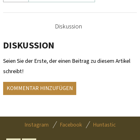
Diskussion
DISKUSSION
Seien Sie der Erste, der einen Beitrag zu diesem Artikel
schreibt!
KOMMENTAR HINZUFÜGEN
F
Instagram
Facebook
Huntastic
U