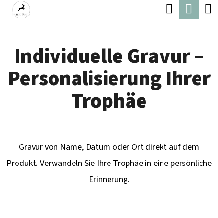
W
Suchen
Ware
Zum
A
Zurück
Zurück
Inhalt
R
zum
zum
springen
Individuelle Gravur –
E
W
N
Personalisierung Ihrer
A
K
S
Trophäe
O
S
R
U
B
C
Gravur von Name, Datum oder Ort direkt auf dem
H
Produkt. Verwandeln Sie Ihre Trophäe in eine persönliche
E
Erinnerung.
N
S