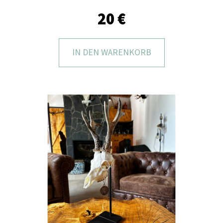
I
20 €
E
?
IN DEN WARENKORB
SUCHEN
W
I
R
E
M
P