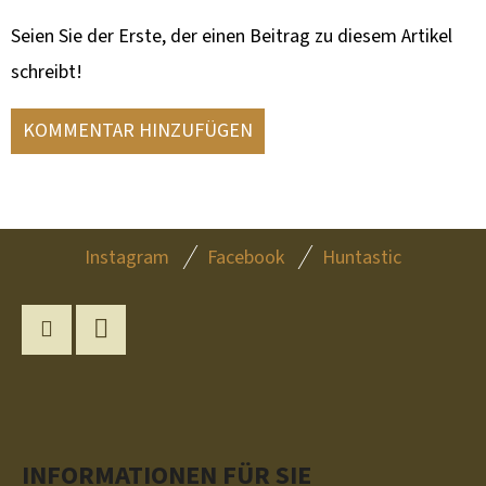
Seien Sie der Erste, der einen Beitrag zu diesem Artikel
schreibt!
KOMMENTAR HINZUFÜGEN
F
Instagram
Facebook
Huntastic
U
SS
Z
Instagram
YouTube
E
I
L
INFORMATIONEN FÜR SIE