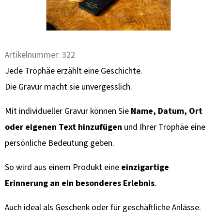
F
E
H
L
E
Artikelnummer:
322
N
Jede Trophäe erzählt eine Geschichte.
Die Gravur macht sie unvergesslich.
METALL
TROPHÄENPLATTE
Mit individueller Gravur können Sie
Name, Datum, Ort
REH
–
oder eigenen Text hinzufügen
und Ihrer Trophäe eine
PATRONENHALTER
&
persönliche Bedeutung geben.
BERGSILHOUETTE
39,60
So wird aus einem Produkt eine
einzigartige
€
Erinnerung an ein besonderes Erlebnis
.
Auch ideal als Geschenk oder für geschäftliche Anlässe.