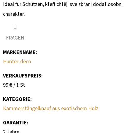
Ideal für Schützen, kteří chtějí své zbrani dodat osobní
charakter.
FRAGEN
MARKENNAME
:
Hunter-deco
VERKAUFSPREIS:
Verkaufspreis:
99 € / 1 St
KATEGORIE
:
Kammerstängelknauf aus exotischem Holz
GARANTIE
:
2 Jahre