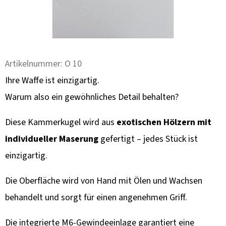
F
E
H
L
E
Artikelnummer:
O 10
N
Ihre Waffe ist einzigartig.
Warum also ein gewöhnliches Detail behalten?
WANDHALTER
FÜR
HIRSCHGEWEIH
Diese Kammerkugel wird aus
exotischen Hölzern mit
MIT
BERGSILHOUETTE
individueller Maserung
gefertigt – jedes Stück ist
-
einzigartig.
VERSTELLBAR
106,20
Die Oberfläche wird von Hand mit Ölen und Wachsen
€
behandelt und sorgt für einen angenehmen Griff.
Die integrierte M6-Gewindeeinlage garantiert eine