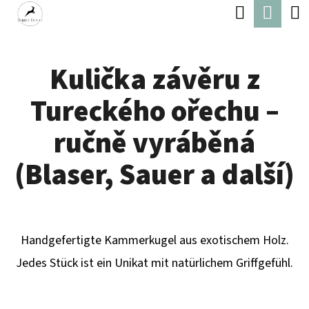
W
Suchen
Ware
Zum
A
Zurück
Zurück
Inhalt
R
zum
zum
springen
Kulička závěru z
E
W
N
Tureckého ořechu –
A
K
S
ručně vyráběná
O
S
(Blaser, Sauer a další)
R
U
B
C
H
Handgefertigte Kammerkugel aus exotischem Holz.
E
Jedes Stück ist ein Unikat mit natürlichem Griffgefühl.
N
S