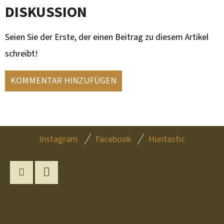
DISKUSSION
Seien Sie der Erste, der einen Beitrag zu diesem Artikel
schreibt!
KOMMENTAR HINZUFÜGEN
F
Instagram
Facebook
Huntastic
U
SS
Z
Instagram
YouTube
E
I