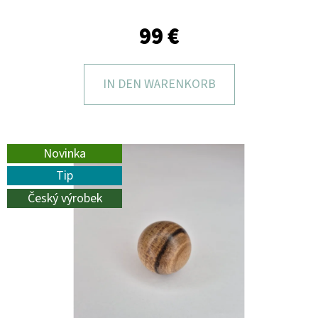
I
E
99 €
?
IN DEN WARENKORB
SUCHEN
Novinka
Tip
Český výrobek
W
I
R
E
M
P