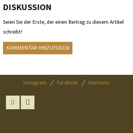
DISKUSSION
Seien Sie der Erste, der einen Beitrag zu diesem Artikel
schreibt!
KOMMENTAR HINZUFÜGEN
F
Instagram
Facebook
Huntastic
U
SS
Z
Instagram
YouTube
E
I