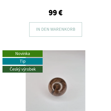
I
E
99 €
?
IN DEN WARENKORB
SUCHEN
Novinka
Tip
Český výrobek
W
I
R
E
M
P