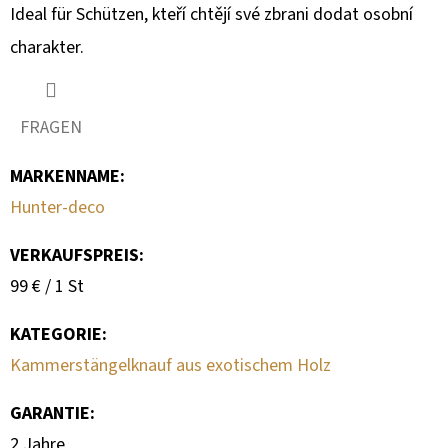
Ideal für Schützen, kteří chtějí své zbrani dodat osobní
charakter.
FRAGEN
MARKENNAME
:
Hunter-deco
VERKAUFSPREIS:
Verkaufspreis:
99 € / 1 St
KATEGORIE
:
Kammerstängelknauf aus exotischem Holz
GARANTIE
:
2 Jahre