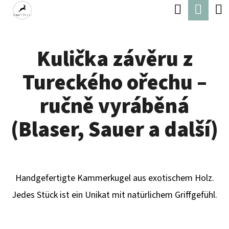
W
Suchen
Ware
Zum
A
Zurück
Zurück
Inhalt
R
zum
zum
springen
Kulička závěru z
E
W
N
Tureckého ořechu –
A
K
S
ručně vyráběná
O
S
(Blaser, Sauer a další)
R
U
B
C
H
Handgefertigte Kammerkugel aus exotischem Holz.
E
Jedes Stück ist ein Unikat mit natürlichem Griffgefühl.
N
S