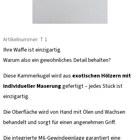
F
E
H
L
E
Artikelnummer:
T 1
N
Ihre Waffe ist einzigartig.
Warum also ein gewöhnliches Detail behalten?
HOLZSTÄNDER
FÜR
3
Diese Kammerkugel wird aus
exotischen Hölzern mit
TROPHÄEN
–
individueller Maserung
gefertigt – jedes Stück ist
NEBENEINANDER
einzigartig.
PRÄSENTATION
OHNE
BOHREN
Die Oberfläche wird von Hand mit Ölen und Wachsen
105,30
behandelt und sorgt für einen angenehmen Griff.
€
Die integrierte M6-Gewindeeinlage garantiert eine