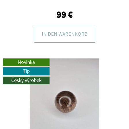
I
E
99 €
?
IN DEN WARENKORB
SUCHEN
Novinka
Tip
Český výrobek
W
I
R
E
M
P