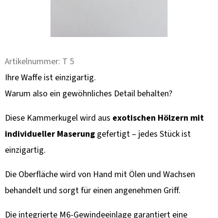
F
E
H
L
E
Artikelnummer:
T 5
N
Ihre Waffe ist einzigartig.
Warum also ein gewöhnliches Detail behalten?
KULIČKA
ZÁVĚRU
Z
Diese Kammerkugel wird aus
exotischen Hölzern mit
TURECKÉHO
OŘECHU
individueller Maserung
gefertigt – jedes Stück ist
–
einzigartig.
RUČNĚ
VYRÁBĚNÁ
(BLASER,
Die Oberfläche wird von Hand mit Ölen und Wachsen
SAUER
A
behandelt und sorgt für einen angenehmen Griff.
DALŠÍ)
99
Die integrierte M6-Gewindeeinlage garantiert eine
€