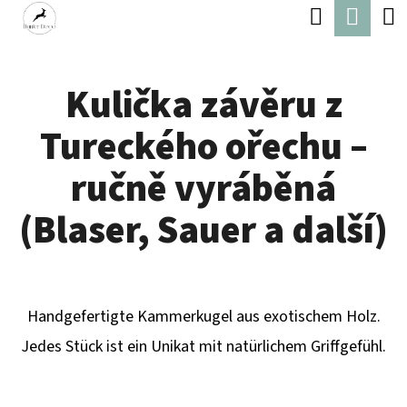
W
Suchen
Ware
Zum
A
Zurück
Zurück
Inhalt
R
zum
zum
springen
Kulička závěru z
E
W
N
Tureckého ořechu –
A
K
S
ručně vyráběná
O
S
(Blaser, Sauer a další)
R
U
B
C
H
Handgefertigte Kammerkugel aus exotischem Holz.
E
Jedes Stück ist ein Unikat mit natürlichem Griffgefühl.
N
S