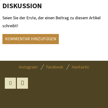
DISKUSSION
Seien Sie der Erste, der einen Beitrag zu diesem Artikel
schreibt!
KOMMENTAR HINZUFÜGEN
F
Instagram
Facebook
Huntastic
U
SS
Z
Instagram
YouTube
E
I