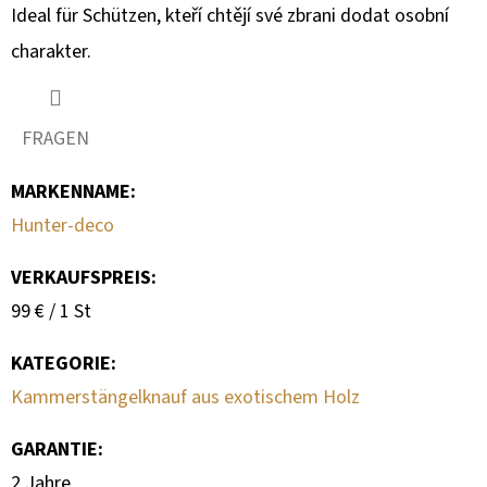
Ideal für Schützen, kteří chtějí své zbrani dodat osobní
charakter.
FRAGEN
MARKENNAME
:
Hunter-deco
VERKAUFSPREIS:
Verkaufspreis:
99 € / 1 St
KATEGORIE
:
Kammerstängelknauf aus exotischem Holz
GARANTIE
:
2 Jahre