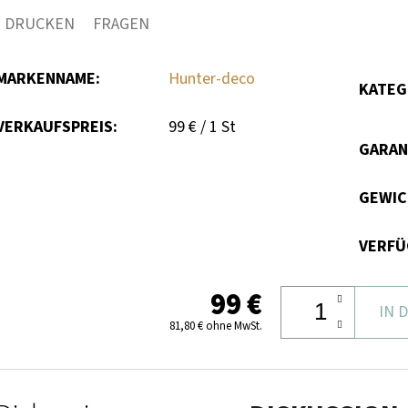
DRUCKEN
FRAGEN
MARKENNAME
:
Hunter-deco
KATEG
Verkaufspreis:
VERKAUFSPREIS:
99 € / 1 St
GARAN
GEWI
VERFÜ
99 €
IN 
81,80 € ohne MwSt.