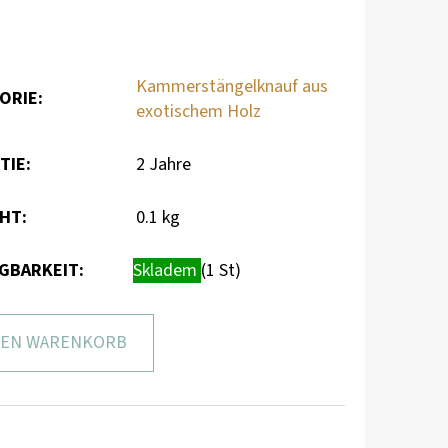
Kammerstängelknauf aus
ORIE
:
exotischem Holz
TIE
:
2 Jahre
CHT
:
0.1 kg
GBARKEIT:
Skladem
(1 St)
DEN WARENKORB