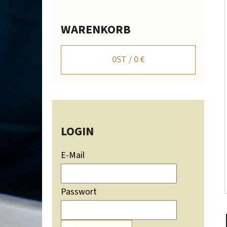
I
S
WARENKORB
T
WANDHALTER FÜR HIRSCHGEWEIH MIT
BERGSILHOUETTE - VERSTELLBAR
E
0
ST /
0 €
106,20 €
LOGIN
E-Mail
Passwort