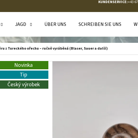
KUNDENSERVICE:
+43 6
JAGD
ÜBER UNS
SCHREIBEN SIE UNS
W
WAS SUCHEN SIE?
ěru z Tureckého ořechu – ručně vyráběná (Blaser, Sauer a další)
SUCHEN
Novinka
Tip
Český výrobek
WIR EMPFEHLEN