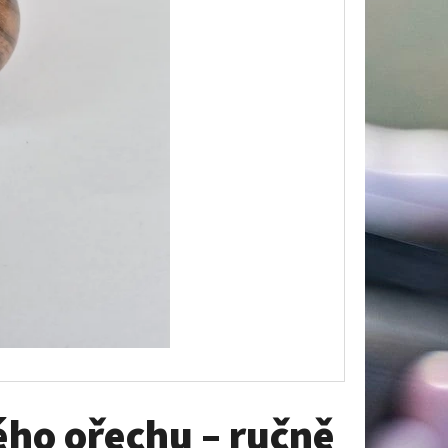
PLATTE REH –
 & BERGSILHOUETTE
ého ořechu – ručně