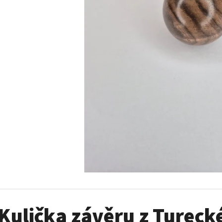
KULIČKA ZÁVĚRU ZE DŘEVA WENGE – RUČNĚ
METALL TROPHÄEN
VYRÁBĚNÁ (BLASER, SAUER A DALŠÍ)
PATRONENHALTER
99 €
39,60 €
Kulička závěru z Tureck