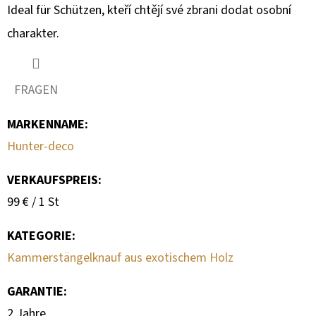
Ideal für Schützen, kteří chtějí své zbrani dodat osobní
charakter.
FRAGEN
MARKENNAME
:
Hunter-deco
VERKAUFSPREIS:
Verkaufspreis:
99 € / 1 St
KATEGORIE
:
Kammerstängelknauf aus exotischem Holz
GARANTIE
:
2 Jahre