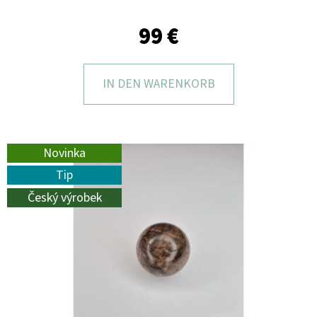
I
E
99 €
?
IN DEN WARENKORB
SUCHEN
Novinka
Tip
Český výrobek
W
I
R
E
M
P