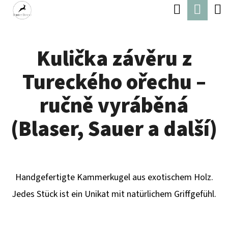
W
Suchen
Ware
Zum
A
Zurück
Zurück
Inhalt
R
zum
zum
springen
Kulička závěru z
E
W
N
Tureckého ořechu –
A
K
S
ručně vyráběná
O
S
(Blaser, Sauer a další)
R
U
B
C
H
Handgefertigte Kammerkugel aus exotischem Holz.
E
Jedes Stück ist ein Unikat mit natürlichem Griffgefühl.
N
S