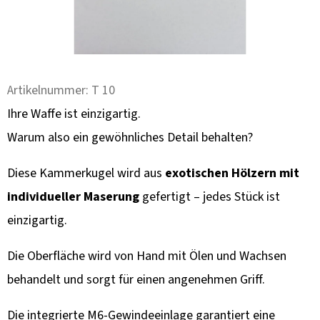
F
E
H
L
E
Artikelnummer:
T 10
N
Ihre Waffe ist einzigartig.
Warum also ein gewöhnliches Detail behalten?
KULIČKA
ZÁVĚRU
ZE
Diese Kammerkugel wird aus
exotischen Hölzern mit
DŘEVA
WENGE
individueller Maserung
gefertigt – jedes Stück ist
–
einzigartig.
RUČNĚ
VYRÁBĚNÁ
(BLASER,
Die Oberfläche wird von Hand mit Ölen und Wachsen
SAUER
A
behandelt und sorgt für einen angenehmen Griff.
DALŠÍ)
99
Die integrierte M6-Gewindeeinlage garantiert eine
€