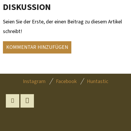
DISKUSSION
Seien Sie der Erste, der einen Beitrag zu diesem Artikel
schreibt!
KOMMENTAR HINZUFÜGEN
F
Instagram
Facebook
Huntastic
U
SS
Z
Instagram
YouTube
E
I