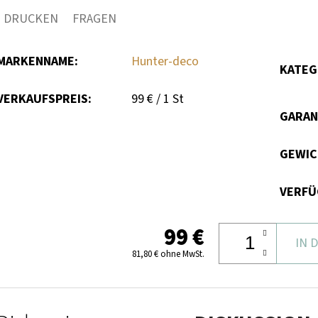
DRUCKEN
FRAGEN
MARKENNAME
:
Hunter-deco
KATEG
Verkaufspreis:
VERKAUFSPREIS:
99 € / 1 St
GARAN
GEWI
VERFÜ
99 €
IN 
81,80 € ohne MwSt.