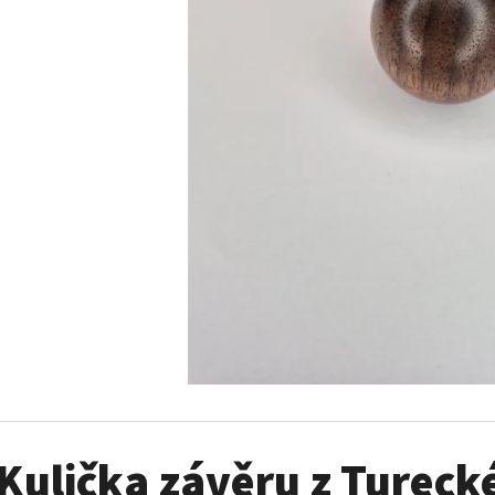
KULIČKA ZÁVĚRU ZE DŘEVA WENGE – RUČNĚ
METALL TROPHÄEN
VYRÁBĚNÁ (BLASER, SAUER A DALŠÍ)
PATRONENHALTER
99 €
39,60 €
Kulička závěru z Tureck