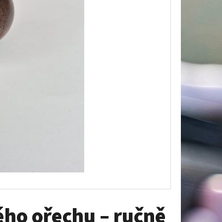
PLATTE REH –
 & BERGSILHOUETTE
ého ořechu – ručně