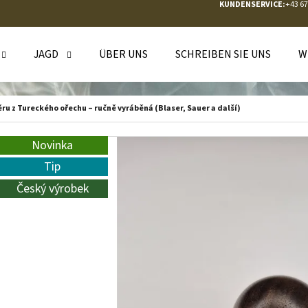
KUNDENSERVICE:
+43 6
JAGD
ÜBER UNS
SCHREIBEN SIE UNS
W
WAS SUCHEN SIE?
ěru z Tureckého ořechu – ručně vyráběná (Blaser, Sauer a další)
SUCHEN
Novinka
Tip
Český výrobek
WIR EMPFEHLEN