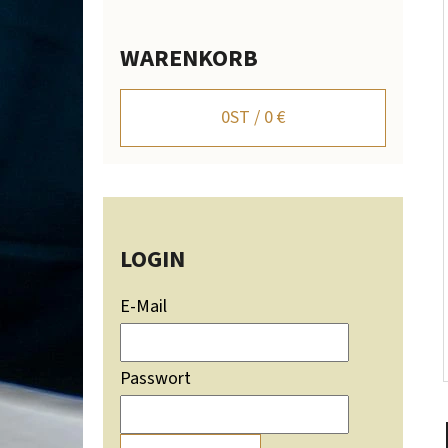
I
S
WARENKORB
T
WANDHALTER FÜR HIRSCHGEWEIH MIT
BERGSILHOUETTE - VERSTELLBAR
E
0
ST /
0 €
106,20 €
LOGIN
E-Mail
Passwort