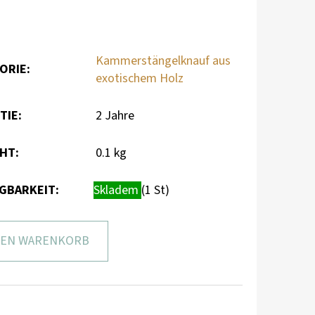
Kammerstängelknauf aus
ORIE
:
exotischem Holz
TIE
:
2 Jahre
CHT
:
0.1 kg
GBARKEIT:
Skladem
(1 St)
DEN WARENKORB