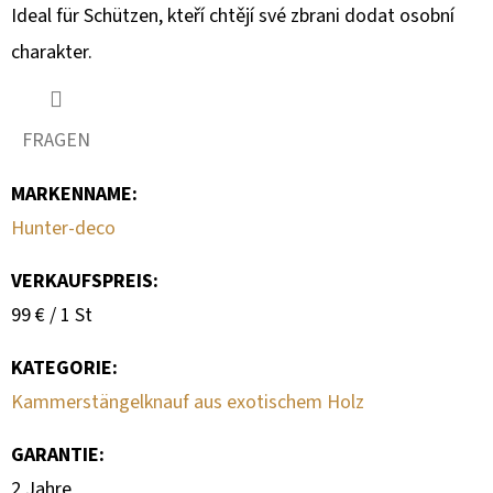
Ideal für Schützen, kteří chtějí své zbrani dodat osobní
charakter.
FRAGEN
MARKENNAME
:
Hunter-deco
VERKAUFSPREIS:
Verkaufspreis:
99 € / 1 St
KATEGORIE
:
Kammerstängelknauf aus exotischem Holz
GARANTIE
:
2 Jahre