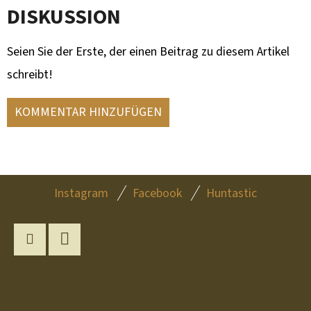
DISKUSSION
Seien Sie der Erste, der einen Beitrag zu diesem Artikel
schreibt!
KOMMENTAR HINZUFÜGEN
F
Instagram
Facebook
Huntastic
U
SS
Z
Instagram
YouTube
E
I