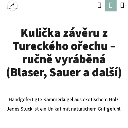
W
Suchen
Ware
Zum
A
Zurück
Zurück
Inhalt
R
zum
zum
springen
Kulička závěru z
E
W
N
Tureckého ořechu –
A
K
S
ručně vyráběná
O
S
(Blaser, Sauer a další)
R
U
B
C
H
Handgefertigte Kammerkugel aus exotischem Holz.
E
Jedes Stück ist ein Unikat mit natürlichem Griffgefühl.
N
S