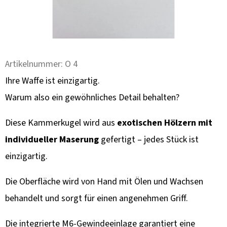
F
E
H
L
E
Artikelnummer:
O 4
N
Ihre Waffe ist einzigartig.
Warum also ein gewöhnliches Detail behalten?
KULIČKA
ZÁVĚRU
Z
Diese Kammerkugel wird aus
exotischen Hölzern mit
TURECKÉHO
OŘECHU
individueller Maserung
gefertigt – jedes Stück ist
–
einzigartig.
RUČNĚ
VYRÁBĚNÁ
(BLASER,
Die Oberfläche wird von Hand mit Ölen und Wachsen
SAUER
A
behandelt und sorgt für einen angenehmen Griff.
DALŠÍ)
99
Die integrierte M6-Gewindeeinlage garantiert eine
€