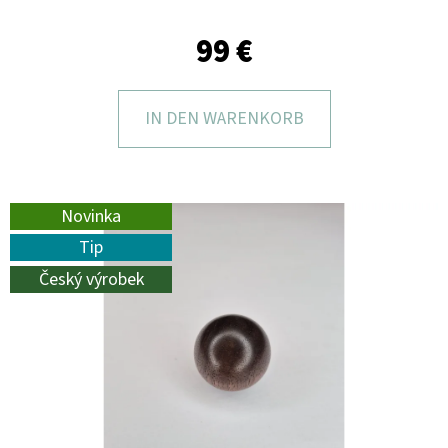
I
E
99 €
?
IN DEN WARENKORB
SUCHEN
Novinka
Tip
Český výrobek
W
I
R
E
M
P