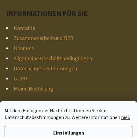
I
L
E
INFORMATIONEN FÜR SIE
E
?
Kontakte
Zusammenarbeit und B2B
Über uns
Allgemeine Geschäftsbedingungen
SUCHEN
Datenschutzbestimmungen
GDPR
Meine Bestellung
W
I
R
Mit dem Einfügen der Nachricht stimmen Sie den
E
Datenschutzbestimmungen zu. Weitere Informationen
hier.
Erstellt von Shoptet
M
P
Copyright 2026
Hunter-deco
. Alle Rechte vorbehalten.
Einstellungen