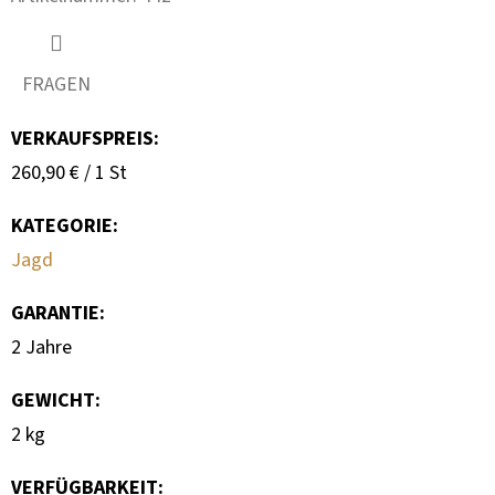
F
E
H
FRAGEN
L
E
VERKAUFSPREIS:
N
Verkaufspreis:
260,90 € / 1 St
KATEGORIE
:
KULIČKA
ZÁVĚRU
Jagd
ZE
DŘEVA
WENGE
GARANTIE
:
–
RUČNĚ
2 Jahre
VYRÁBĚNÁ
(BLASER,
SAUER
GEWICHT
:
A
2 kg
DALŠÍ)
99
VERFÜGBARKEIT:
€