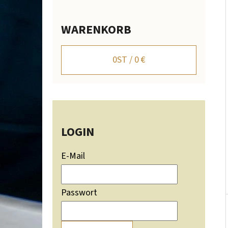
I
S
WARENKORB
T
WANDHALTER FÜR HIRSCHGEWEIH MIT
BERGSILHOUETTE - VERSTELLBAR
E
0
ST /
0 €
106,20 €
LOGIN
E-Mail
Passwort