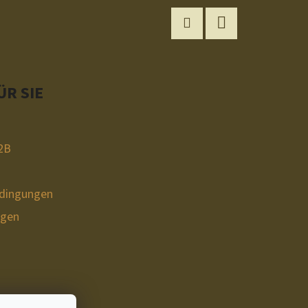
Instagram
YouTube
R SIE
2B
edingungen
ngen