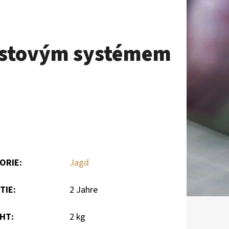
 pístovým systémem
ORIE
:
Jagd
TIE
:
2 Jahre
CHT
:
2 kg