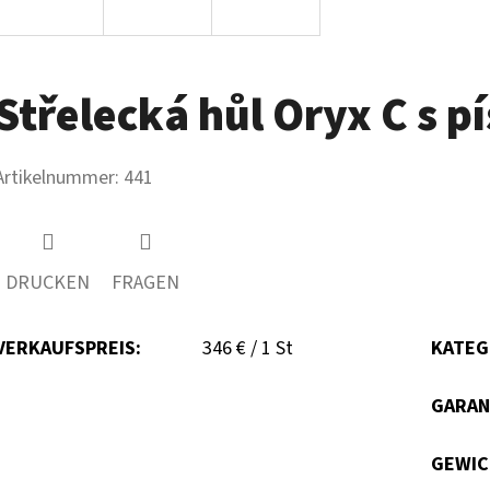
Střelecká hůl Oryx C s
Artikelnummer:
441
DRUCKEN
FRAGEN
Verkaufspreis:
VERKAUFSPREIS:
346 € / 1 St
KATEG
GARAN
GEWI