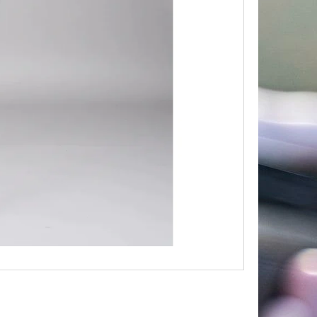
PLATTE REH –
 & BERGSILHOUETTE