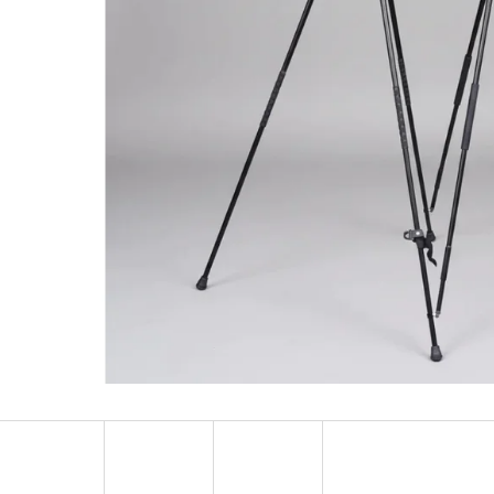
KULIČKA ZÁVĚRU ZE DŘEVA WENGE – RUČNĚ
METALL TROPHÄEN
VYRÁBĚNÁ (BLASER, SAUER A DALŠÍ)
PATRONENHALTER
99 €
39,60 €