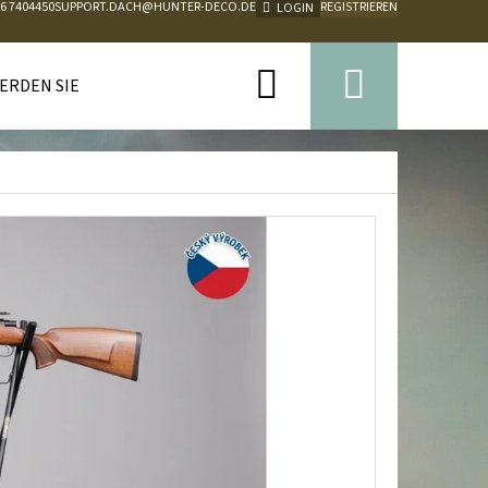
76 7404450
SUPPORT.DACH@HUNTER-DECO.DE
REGISTRIEREN
LOGIN
Suchen
Warenk
ERDEN SIE UNSER GESCHÄFTSPARTNER
KONTAKTE
V
Folgende