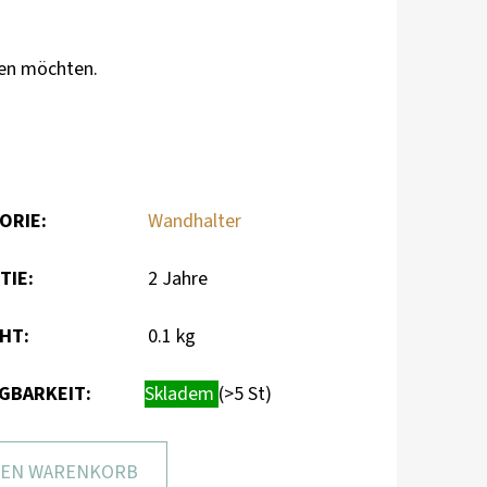
eren möchten.
ORIE
:
Wandhalter
TIE
:
2 Jahre
CHT
:
0.1 kg
GBARKEIT:
Skladem
(>5 St)
DEN WARENKORB