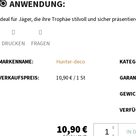
🎯 ANWENDUNG:
Ideal für Jäger, die ihre Trophäe stilvoll und sicher präsenti
DRUCKEN
FRAGEN
MARKENNAME
:
Hunter-deco
KATEG
Verkaufspreis:
VERKAUFSPREIS:
10,90 € / 1 St
GARAN
GEWI
VERFÜ
10,90 €
IN 