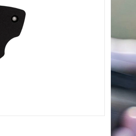
PLATTE REH –
 & BERGSILHOUETTE