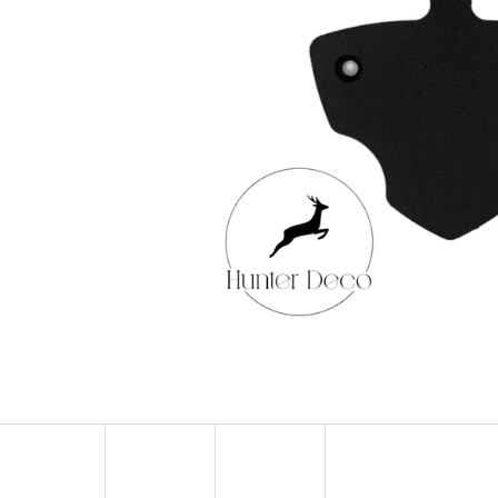
KULIČKA ZÁVĚRU ZE DŘEVA WENGE – RUČNĚ
METALL TROPHÄEN
VYRÁBĚNÁ (BLASER, SAUER A DALŠÍ)
PATRONENHALTER
99 €
39,60 €