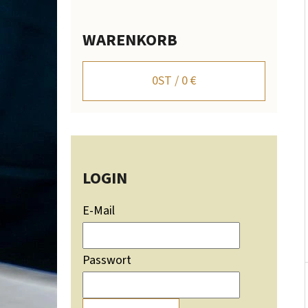
I
S
WARENKORB
T
WANDHALTER FÜR HIRSCHGEWEIH MIT
BERGSILHOUETTE - VERSTELLBAR
E
0
ST /
0 €
106,20 €
LOGIN
E-Mail
Passwort