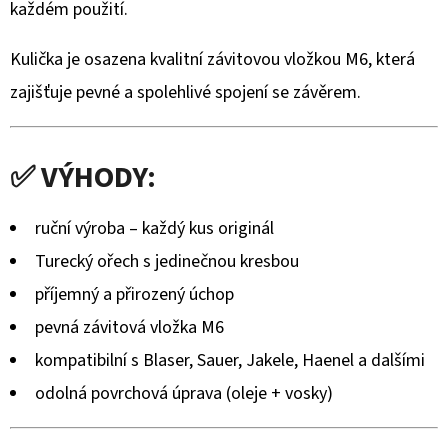
TURECKÉHO
každém použití.
OŘECHU
–
RUČNĚ
Kulička je osazena kvalitní závitovou vložkou M6, která
VYRÁBĚNÁ
zajišťuje pevné a spolehlivé spojení se závěrem.
(BLASER,
SAUER
A
DALŠÍ)
✅ VÝHODY:
2
475
Kč
ruční výroba – každý kus originál
Turecký ořech s jedinečnou kresbou
příjemný a přirozený úchop
pevná závitová vložka M6
kompatibilní s Blaser, Sauer, Jakele, Haenel a dalšími
odolná povrchová úprava (oleje + vosky)