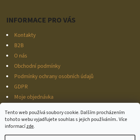
Í
INFORMACE PRO VÁS
Kontakty
B2B
O nás
Obchodní podmínky
Podmínky ochrany osobních údajů
GDPR
Moje objednávka
Tento web používá soubory cookie. Dalším procházením
tohoto webu vyjadřujete souhlas s jejich používáním.. Více
informací
zde
.
Vytvořil Shoptet
Copyright 2026
Hunter-deco
. Všechna práva vyhrazena.