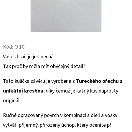
D
O
P
O
R
Kód:
O 10
U
Vaše zbraň je jedinečná.
Č
U
Tak proč by měla mít obyčejný detail?
J
E
Tato kulička závěru je vyrobena z
Tureckého ořechu s
M
unikátní kresbou
, díky čemuž je každý kus naprostý
E
originál.
Ručně opracovaný povrch v kombinaci s oleji a vosky
KULIČKA
ZÁVĚRU
vytváří příjemný, přirozený úchop, který oceníte při
Z