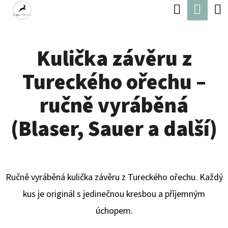
K
Hledat
Náku
Přejít
O
Zpět
Zpět
na
koší
Š
obsah
Kulička závěru z
Í
C
K
Tureckého ořechu –
O
P
ručně vyráběná
O
(Blaser, Sauer a další)
T
Ř
E
Ručně vyráběná kulička závěru z Tureckého ořechu. Každý
B
kus je originál s jedinečnou kresbou a příjemným
U
úchopem.
J