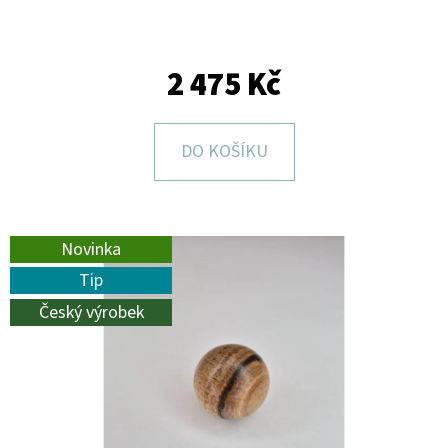
E
T
E
2 475 Kč
N
A
DO KOŠÍKU
J
Í
T
Novinka
?
Tip
Český výrobek
HLEDAT