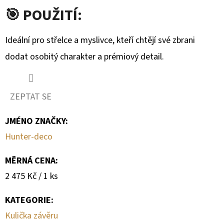
🎯 POUŽITÍ:
Ideální pro střelce a myslivce, kteří chtějí své zbrani
dodat osobitý charakter a prémiový detail.
ZEPTAT SE
JMÉNO ZNAČKY
:
Hunter-deco
MĚRNÁ CENA:
Měrná
2 475 Kč / 1 ks
cena:
KATEGORIE
:
Kulička závěru