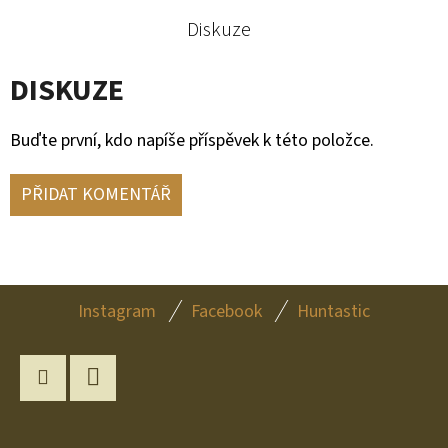
Diskuze
DISKUZE
Buďte první, kdo napíše příspěvek k této položce.
PŘIDAT KOMENTÁŘ
Z
Instagram
Facebook
Huntastic
Á
P
A
Instagram
YouTube
T