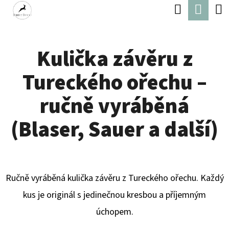
K
Hledat
Náku
Přejít
O
Zpět
Zpět
na
koší
Š
obsah
Kulička závěru z
Í
C
K
Tureckého ořechu –
O
P
ručně vyráběná
O
(Blaser, Sauer a další)
T
Ř
E
Ručně vyráběná kulička závěru z Tureckého ořechu. Každý
B
kus je originál s jedinečnou kresbou a příjemným
U
úchopem.
J