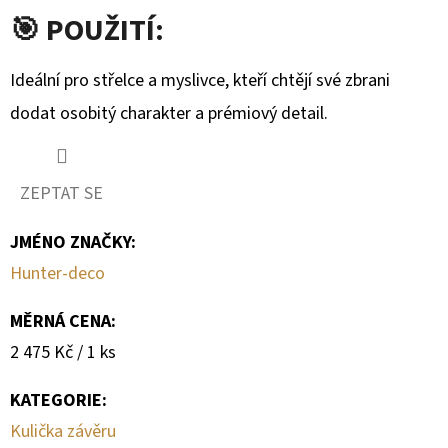
🎯 POUŽITÍ:
Ideální pro střelce a myslivce, kteří chtějí své zbrani
dodat osobitý charakter a prémiový detail.
ZEPTAT SE
JMÉNO ZNAČKY
:
Hunter-deco
MĚRNÁ CENA:
Měrná
2 475 Kč / 1 ks
cena:
KATEGORIE
:
Kulička závěru