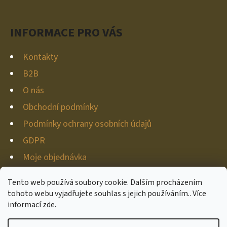
Í
INFORMACE PRO VÁS
Kontakty
B2B
O nás
Obchodní podmínky
Podmínky ochrany osobních údajů
GDPR
Moje objednávka
Tento web používá soubory cookie. Dalším procházením
tohoto webu vyjadřujete souhlas s jejich používáním.. Více
informací
zde
.
Vytvořil Shoptet
Copyright 2026
Hunter-deco
. Všechna práva vyhrazena.