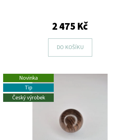
E
T
E
2 475 Kč
N
A
DO KOŠÍKU
J
Í
T
Novinka
?
Tip
Český výrobek
HLEDAT