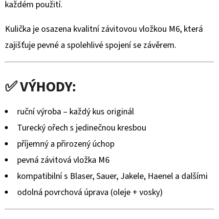
JELENÍ
každém použití.
TROFEJ
SILUETA
HOR
Kulička je osazena kvalitní závitovou vložkou M6, která
NASTAVITELNÝ
zajišťuje pevné a spolehlivé spojení se závěrem.
2
656
Kč
✅ VÝHODY:
ruční výroba – každý kus originál
Turecký ořech s jedinečnou kresbou
příjemný a přirozený úchop
pevná závitová vložka M6
kompatibilní s Blaser, Sauer, Jakele, Haenel a dalšími
odolná povrchová úprava (oleje + vosky)