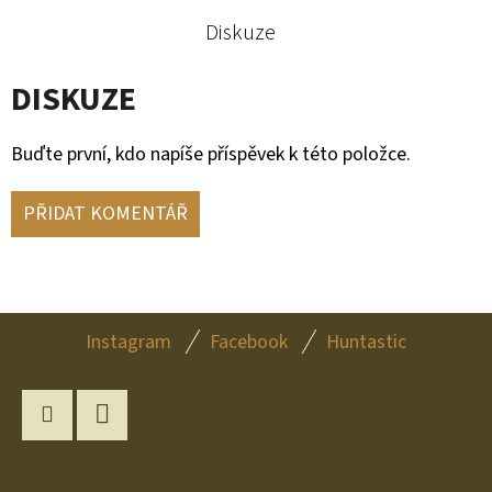
Diskuze
DISKUZE
Buďte první, kdo napíše příspěvek k této položce.
PŘIDAT KOMENTÁŘ
Z
Instagram
Facebook
Huntastic
Á
P
A
Instagram
YouTube
T