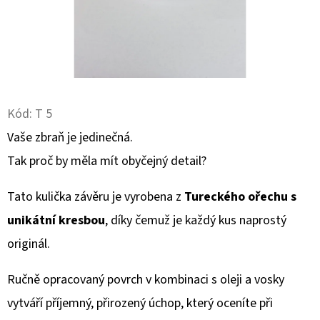
D
O
P
O
R
Kód:
T 5
U
Vaše zbraň je jedinečná.
Č
U
Tak proč by měla mít obyčejný detail?
J
E
Tato kulička závěru je vyrobena z
Tureckého ořechu s
M
unikátní kresbou
, díky čemuž je každý kus naprostý
E
originál.
Ručně opracovaný povrch v kombinaci s oleji a vosky
NÁSTĚNNÝ
DRŽÁK
vytváří příjemný, přirozený úchop, který oceníte při
NA