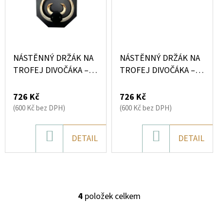
TROFEJ
SRNCE
–
DRŽÁK
NA
NÁBOJNICI,
ZLATÁ
NÁSTĚNNÝ DRŽÁK NA
NÁSTĚNNÝ DRŽÁK NA
SILUETA
HOR
TROFEJ DIVOČÁKA –
TROFEJ DIVOČÁKA –
OKTAGON (KLASICKÝ
UNIVERZÁLNÍ KOVOVÝ
990
GEOMETRICKÝ
DRŽÁK (WILD BOAR)
Kč
726 Kč
726 Kč
DESIGN)
(600 Kč bez DPH)
(600 Kč bez DPH)
DO
DO
DETAIL
DETAIL
KOŠÍKU
KOŠÍKU
4
položek celkem
O
V