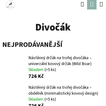
K
Hledat
Náku
Přejít
O
Zpět
Zpět
na
koší
Š
obsah
Divočák
Í
C
K
O
NEJPRODÁVANĚJŠÍ
P
O
Nástěnný držák na trofej divočáka –
T
univerzální kovový držák (Wild Boar)
Ř
Skladem
(>5 ks)
E
726 Kč
B
Nástěnný držák na trofej divočáka –
U
obdélník (minimalistický kovový design)
J
Skladem
(>5 ks)
726 Kč