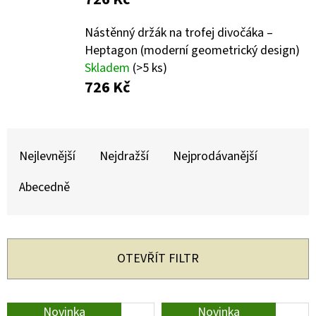
E
T
Nástěnný držák na trofej divočáka –
E
Heptagon (moderní geometrický design)
Skladem
(>5 ks)
N
726 Kč
A
J
Ř
Í
A
Nejlevnější
Nejdražší
Nejprodávanější
T
Z
?
Abecedně
E
N
Í
OTEVŘÍT FILTR
P
HLEDAT
R
V
Novinka
Novinka