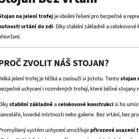
Stojan na jelení trofej
je ideální řešení pro bezpečné a repre
nutnosti vrtání do zdi
. Díky stabilní základně a celokovové 
převržení.
PROČ ZVOLIT NÁŠ STOJAN?
Velká jelení trofej je těžká a zaslouží si jistotu. Tento
stojan 
bezpečné uchycení i rozměrných trofejí, které běžné stojany 
Díky
stabilní základně
a
celokovové konstrukci
si ho umís
kanceláře, lovecké místnosti nebo galerie. Bez vrtání, bez pr
Promyšlený systém uchycení umožňuje
přirozené usazení t