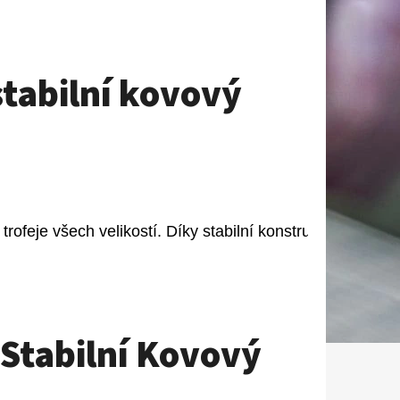
 stabilní kovový
feje všech velikostí. Díky stabilní konstrukci a     

– Stabilní Kovový