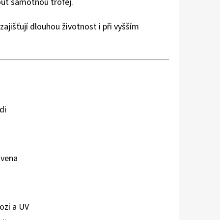
out samotnou trofej.
zajišťují dlouhou životnost i při vyšším
di
tvena
ozi a UV