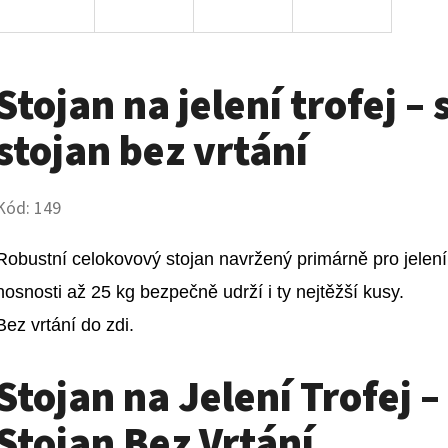
Stojan na jelení trofej –
stojan bez vrtání
Kód:
149
Robustní celokovový stojan navržený primárně pro jelení tro
nosnosti až 
25
 kg bezpeč
n
ě udrží i ty nejtěžší kusy.    

Bez vrtá
n
í do zdi.   
Stojan na Jelení Trofej 
Stojan Bez Vrtání