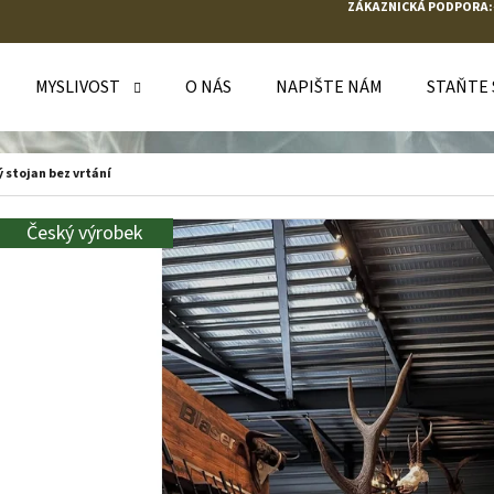
ZÁKAZNICKÁ PODPORA:
MYSLIVOST
O NÁS
NAPIŠTE NÁM
STAŇTE
O POTŘEBUJETE NAJÍT?
ý stojan bez vrtání
HLEDAT
Český výrobek
DOPORUČUJEME