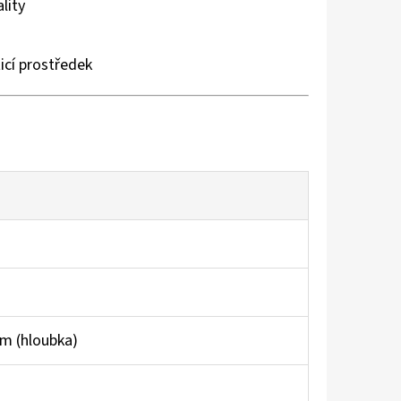
lity
ticí prostředek
cm (hloubka)