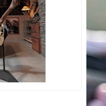
A POD TROFEJ SRNCE –
CI, ZLATÁ SILUETA HOR