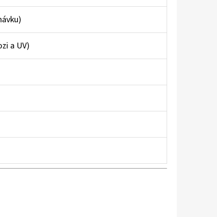
návku)
ozi a UV)