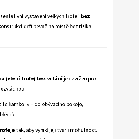
zentativní vystavení velkých trofejí
bez
konstrukci drží pevně na místě bez rizika
na jelení trofej bez vrtání
je navržen pro
nezvládnou.
títe kamkoliv – do obývacího pokoje,
oblémů.
rofeje
tak, aby vynikl její tvar i mohutnost.