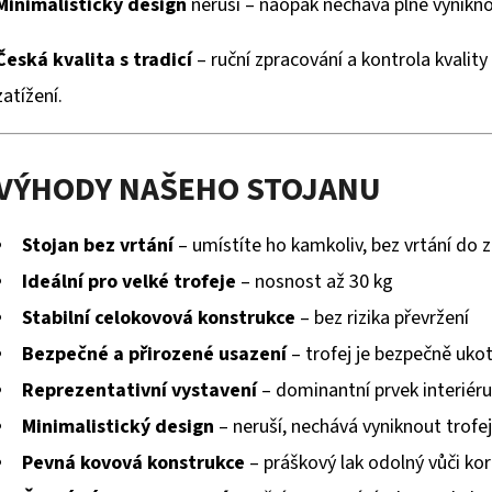
Minimalistický design
neruší – naopak nechává plně vynikn
Česká kvalita s tradicí
– ruční zpracování a kontrola kvality 
zatížení.
VÝHODY NAŠEHO STOJANU
Stojan bez vrtání
– umístíte ho kamkoliv, bez vrtání do z
Ideální pro velké trofeje
– nosnost až 30 kg
Stabilní celokovová konstrukce
– bez rizika převržení
Bezpečné a přirozené usazení
– trofej je bezpečně uko
Reprezentativní vystavení
– dominantní prvek interiéru
Minimalistický design
– neruší, nechává vyniknout trofej
Pevná kovová konstrukce
– práškový lak odolný vůči kor