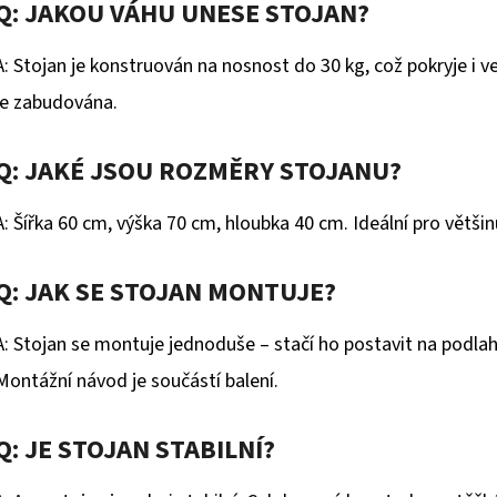
Q: JAKOU VÁHU UNESE STOJAN?
A: Stojan je konstruován na nosnost do 30 kg, což pokryje i ve
je zabudována.
Q: JAKÉ JSOU ROZMĚRY STOJANU?
A: Šířka 60 cm, výška 70 cm, hloubka 40 cm. Ideální pro většinu
Q: JAK SE STOJAN MONTUJE?
A: Stojan se montuje jednoduše – stačí ho postavit na podlahu
Montážní návod je součástí balení.
Q: JE STOJAN STABILNÍ?