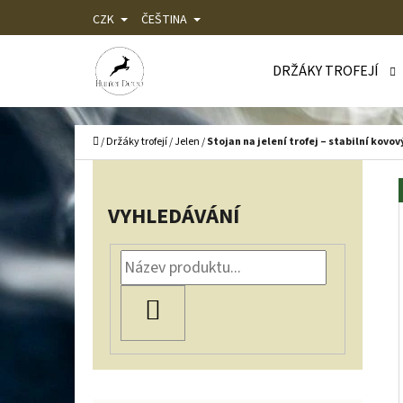
K
Přejít
CZK
ČEŠTINA
O
Zpět
Zpět
na
Š
do
do
DRŽÁKY TROFEJÍ
obsah
Í
obchodu
obchodu
C
K
Domů
/
Držáky trofejí
/
Jelen
/
Stojan na jelení trofej – stabilní kovov
P
O
VYHLEDÁVÁNÍ
S
T
R
HLEDAT
A
N
N