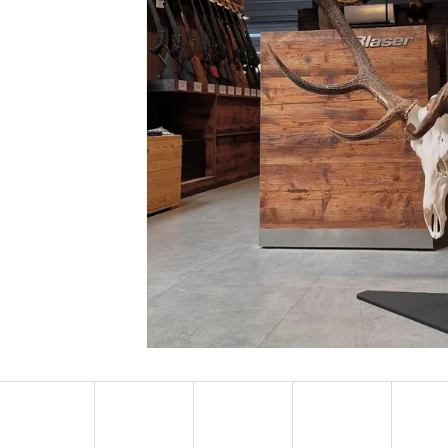
KULIČKA ZÁVĚRU ZE DŘEVA WENGE – RUČNĚ
KOVOVÁ PODLOŽK
VYRÁBĚNÁ (BLASER, SAUER A DALŠÍ)
DRŽÁK NA NÁBOJNI
2 475 Kč
990 Kč