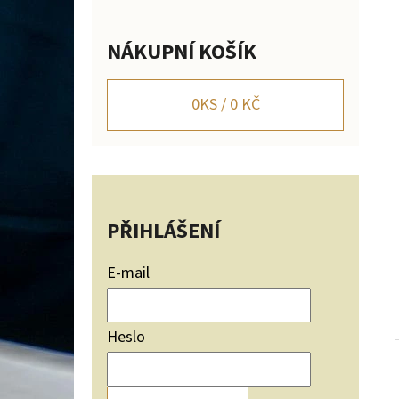
Í
P
NÁKUPNÍ KOŠÍK
A
NÁSTĚNNÝ DRŽÁK NA JELENÍ TROFEJ SILUETA
HOR NASTAVITELNÝ
N
0
KS /
0 KČ
2 656 Kč
E
L
PŘIHLÁŠENÍ
E-mail
Heslo