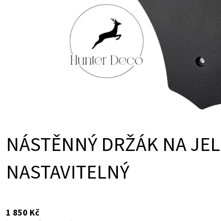
T
Ů
NÁSTĚNNÝ DRŽÁK NA JELE
NASTAVITELNÝ
1 850 Kč