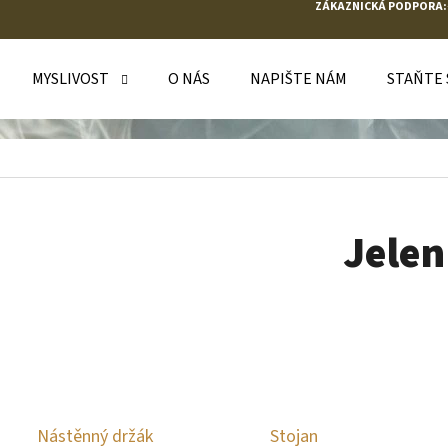
ZÁKAZNICKÁ PODPORA:
MYSLIVOST
O NÁS
NAPIŠTE NÁM
STAŇTE
O POTŘEBUJETE NAJÍT?
HLEDAT
Jelen
DOPORUČUJEME
Nástěnný držák
Stojan