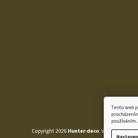
P
A
T
Í
Tento web po
procházením 
používáním..
Copyright 2026
Hunter-deco
. Všechna práva 
Nastaven