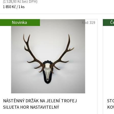
(1 528,93 Kč bez DPH)
Měrná
1 850 Kč / 1 ks
cena:
Novinka
Č
Kód:
319
NÁSTĚNNÝ DRŽÁK NA JELENÍ TROFEJ
STO
SILUETA HOR NASTAVITELNÝ
KO