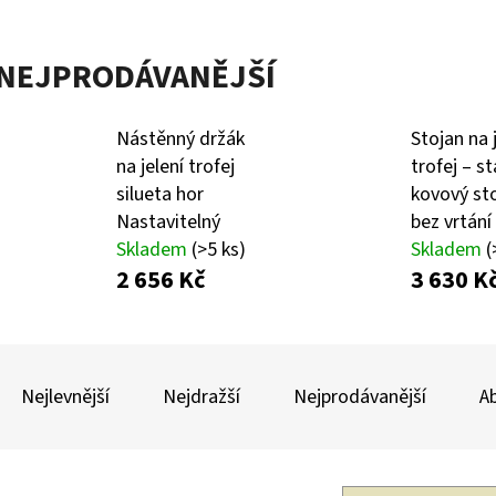
NEJPRODÁVANĚJŠÍ
KULIČKA ZÁVĚRU ZE DŘEVA WENGE – RUČNĚ
KOVOVÁ PODLOŽK
VYRÁBĚNÁ (BLASER, SAUER A DALŠÍ)
DRŽÁK NA NÁBOJNI
2 475 Kč
990 Kč
Nástěnný držák
Stojan na 
na jelení trofej
trofej – st
silueta hor
kovový st
Nastavitelný
bez vrtání
Skladem
(>5 ks)
Skladem
(
2 656 Kč
3 630 K
Ř
A
Nejlevnější
Nejdražší
Nejprodávanější
A
Z
E