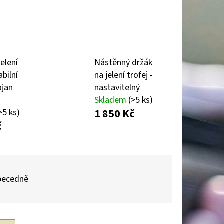
A POD TROFEJ SRNCE –
CI, ZLATÁ SILUETA HOR
jelení
Nástěnný držák
abilní
na jelení trofej -
ojan
nastavitelný
Skladem
(>5 ks)
1 850 Kč
>5 ks)
č
becedně