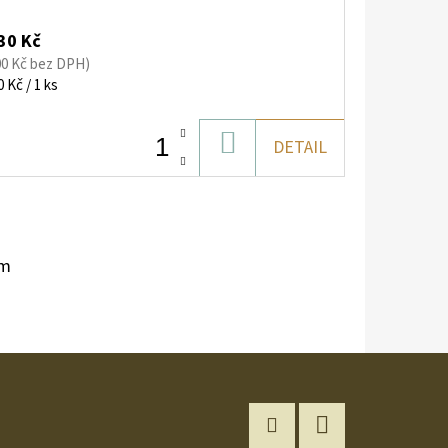
30 Kč
00 Kč bez DPH)
ná
0 Kč / 1 ks
:
DO
DETAIL
KOŠÍKU
em