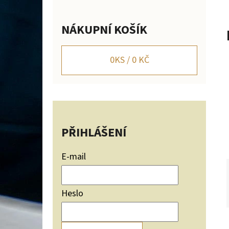
Í
P
NÁKUPNÍ KOŠÍK
A
NÁSTĚNNÝ DRŽÁK NA JELENÍ TROFEJ SILUETA
HOR NASTAVITELNÝ
N
0
KS /
0 KČ
2 656 Kč
E
L
PŘIHLÁŠENÍ
E-mail
Heslo