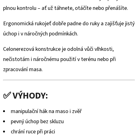
DŘEVA
WENGE
plnou kontrolu – ať už táhnete, otáčíte nebo přenášíte.
–
RUČNĚ
VYRÁBĚNÁ
Ergonomická rukojeť dobře padne do ruky a zajišťuje jistý
(BLASER,
úchop i v náročných podmínkách.
SAUER
A
DALŠÍ)
Celonerezová konstrukce je odolná vůči vlhkosti,
2
nečistotám i náročnému použití v terénu nebo při
475
Kč
zpracování masa.
✅ VÝHODY:
manipulační hák na maso i zvěř
pevný úchop bez skluzu
chrání ruce při práci