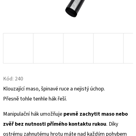
D
O
P
O
R
U
Č
U
J
Kód:
240
E
Klouzající maso, špinavé ruce a nejistý úchop.
M
Přesně tohle tenhle hák řeší.
E
Manipulační hák umožňuje
pevně zachytit maso nebo
KULIČKA
zvěř bez nutnosti přímého kontaktu rukou
. Díky
ZÁVĚRU
ZE
ostrému zahnutému hrotu máte nad každým pohybem