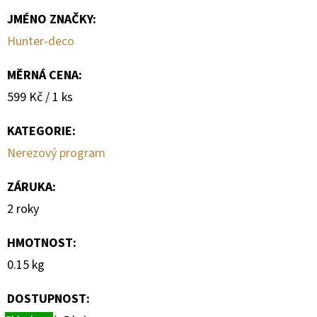
JMÉNO ZNAČKY
:
Hunter-deco
MĚRNÁ CENA:
Měrná
599 Kč / 1 ks
cena:
KATEGORIE
:
Nerezový program
ZÁRUKA
:
2 roky
HMOTNOST
:
0.15 kg
DOSTUPNOST: