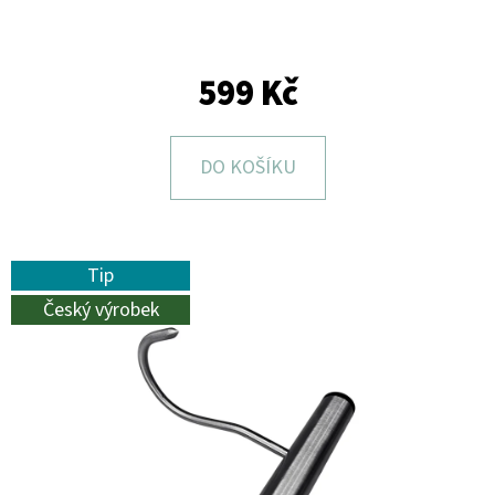
E
T
E
599 Kč
N
A
DO KOŠÍKU
J
Í
T
Tip
?
Český výrobek
HLEDAT