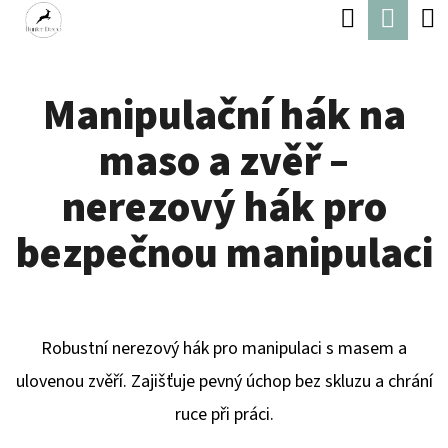
K
Hledat
Náku
Přejít
O
Zpět
Zpět
na
koší
Š
obsah
Manipulační hák na
Í
C
K
maso a zvěř –
O
P
nerezový hák pro
O
bezpečnou manipulaci
T
Ř
E
Robustní nerezový hák pro manipulaci s masem a
B
ulovenou zvěří. Zajišťuje pevný úchop bez skluzu a chrání
U
ruce při práci.
J