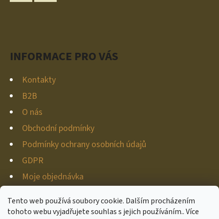
A
V
Instagram
YouTube
K
T
Y
Í
V
Ý
INFORMACE PRO VÁS
P
I
Kontakty
S
B2B
U
O nás
Obchodní podmínky
Podmínky ochrany osobních údajů
GDPR
Moje objednávka
Tento web používá soubory cookie. Dalším procházením
tohoto webu vyjadřujete souhlas s jejich používáním.. Více