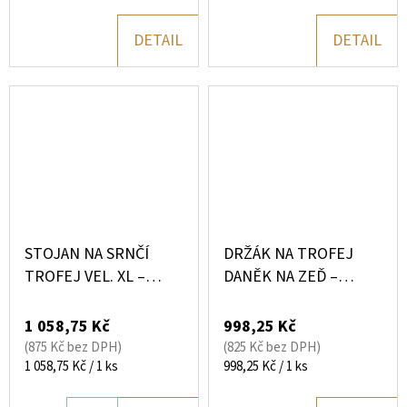
cena:
DETAIL
DETAIL
STOJAN NA SRNČÍ
DRŽÁK NA TROFEJ
TROFEJ VEL. XL –
DANĚK NA ZEĎ –
ZVÝŠENÝ KOVOVÝ
KOVOVÝ DRŽÁK PRO
STOJAN BEZ VRTÁNÍ
VELKÉ TROFEJE (VÍCE
1 058,75 Kč
998,25 Kč
BAREV)
(875 Kč bez DPH)
(825 Kč bez DPH)
Měrná
Měrná
1 058,75 Kč / 1 ks
998,25 Kč / 1 ks
cena:
cena: