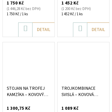
MOTIVEM HOR
VZDÁLENOST 11–21
1 750 Kč
1 452 Kč
CM
(1 446,28 Kč bez DPH)
(1 200 Kč bez DPH)
Měrná
Měrná
1 750 Kč / 1 ks
1 452 Kč / 1 ks
cena:
cena:
DO
DO
DETAIL
DETAIL
KOŠÍKU
KOŠÍKU
STOJAN NA TROFEJ
TROJKOMBINACE
KAMZÍKA – KOVOVÝ
SVISLÁ – KOVOVÁ
STOJAN BEZ VRTÁNÍ
PODLOŽKA NA 3
(STABILNÍ ŘEŠENÍ)
TROFEJE
1 300,75 Kč
1 089 Kč