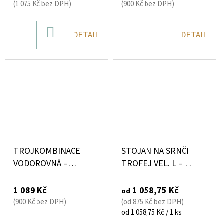
(DIAMANTOVÝ
(1 075 Kč bez DPH)
(900 Kč bez DPH)
SYSTÉM)
DO
DETAIL
DETAIL
KOŠÍKU
TROJKOMBINACE
STOJAN NA SRNČÍ
VODOROVNÁ –
TROFEJ VEL. L –
KOVOVÁ PODLOŽKA
STABILNÍ KOVOVÝ
NA 3 TROFEJE
STOJAN BEZ VRTÁNÍ
1 089 Kč
1 058,75 Kč
od
(DIAMANTOVÝ
(900 Kč bez DPH)
(od 875 Kč bez DPH)
SYSTÉM)
Měrná
od 1 058,75 Kč / 1 ks