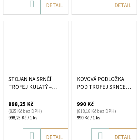
DO
DETAIL
DETAIL
KOŠÍKU
STOJAN NA SRNČÍ
KOVOVÁ PODLOŽKA
TROFEJ KULATÝ –
POD TROFEJ SRNCE –
MINIMALISTICKÝ
DRŽÁK NA NÁBOJNICI,
KOVOVÝ STOJAN BEZ
ZLATÁ SILUETA HOR
998,25 Kč
990 Kč
VRTÁNÍ
(825 Kč bez DPH)
(818,18 Kč bez DPH)
Měrná
Měrná
998,25 Kč / 1 ks
990 Kč / 1 ks
cena:
cena:
DO
DO
DETAIL
DETAIL