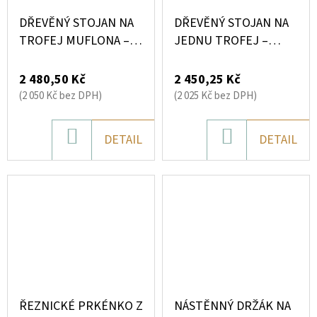
DŘEVĚNÝ STOJAN NA
DŘEVĚNÝ STOJAN NA
TROFEJ MUFLONA –
JEDNU TROFEJ –
DESIGNOVÝ STOJAN
DESIGNOVÝ STOJAN
BEZ VRTÁNÍ (MASIV +
BEZ VRTÁNÍ (MASIV +
2 480,50 Kč
2 450,25 Kč
KOV)
KOV)
(2 050 Kč bez DPH)
(2 025 Kč bez DPH)
DO
DO
DETAIL
DETAIL
KOŠÍKU
KOŠÍKU
ŘEZNICKÉ PRKÉNKO Z
NÁSTĚNNÝ DRŽÁK NA