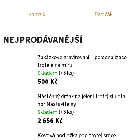
E
T
Kamzík
Divočák
E
N
NEJPRODÁVANĚJŠÍ
A
J
Zakázkové gravírování – personalizace
Í
trofeje na míru
T
Skladem
(>5 ks)
500 Kč
?
Nástěnný držák na jelení trofej silueta
hor Nastavitelný
Skladem
(>5 ks)
2 656 Kč
HLEDAT
Kovová podložka pod trofej srnce –