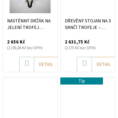
NÁSTĚNNÝ DRŽÁK NA
DŘEVĚNÝ STOJAN NA 3
JELENÍ TROFEJ
SRNČÍ TROFEJE –
SILUETA HOR
ELEGANTNÍ
NASTAVITELNÝ
TROJKOMBINACE BEZ
2 656 Kč
2 631,75 Kč
VRTÁNÍ
(2 195,04 Kč bez DPH)
(2 175 Kč bez DPH)
DO
DO
DETAIL
DETAIL
KOŠÍKU
KOŠÍKU
Tip