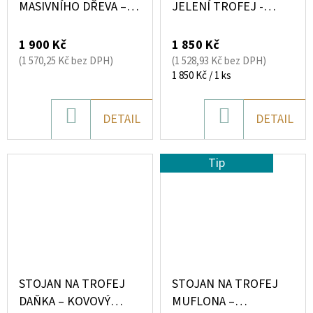
MASIVNÍHO DŘEVA –
JELENÍ TROFEJ -
KANTOVÉ (40 × 30 × 4
NASTAVITELNÝ
CM)
1 900 Kč
1 850 Kč
(1 570,25 Kč bez DPH)
(1 528,93 Kč bez DPH)
Měrná
1 850 Kč / 1 ks
cena:
DO
DO
DETAIL
DETAIL
KOŠÍKU
KOŠÍKU
Tip
STOJAN NA TROFEJ
STOJAN NA TROFEJ
DAŇKA – KOVOVÝ
MUFLONA –