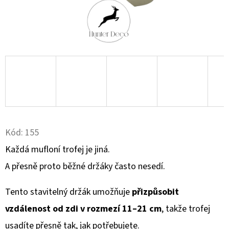
D
O
P
O
R
U
Č
U
J
Kód:
155
E
Každá mufloní trofej je jiná.
M
A přesně proto běžné držáky často nesedí.
E
Tento stavitelný držák umožňuje
přizpůsobit
KULIČKA
vzdálenost od zdi v rozmezí 11–21 cm
, takže trofej
ZÁVĚRU
Z
usadíte přesně tak, jak potřebujete.