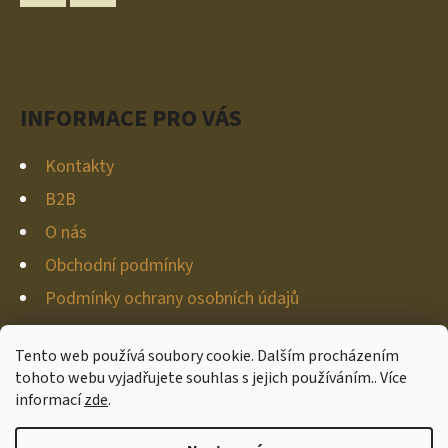
A
Instagram
YouTube
T
Í
INFORMACE PRO VÁS
Kontakty
B2B
O nás
Obchodní podmínky
Podmínky ochrany osobních údajů
GDPR
Tento web používá soubory cookie. Dalším procházením
Moje objednávka
tohoto webu vyjadřujete souhlas s jejich používáním.. Více
informací
zde
.