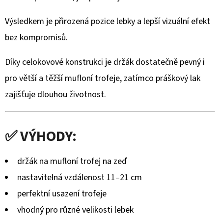
TURECKÉHO
OŘECHU
–
Výsledkem je přirozená pozice lebky a lepší vizuální efekt
RUČNĚ
VYRÁBĚNÁ
bez kompromisů.
(BLASER,
SAUER
Díky celokovové konstrukci je držák dostatečně pevný i
A
DALŠÍ)
pro větší a těžší mufloní trofeje, zatímco práškový lak
2
zajišťuje dlouhou životnost.
475
Kč
✅ VÝHODY:
držák na mufloní trofej na zeď
nastavitelná vzdálenost 11–21 cm
perfektní usazení trofeje
vhodný pro různé velikosti lebek