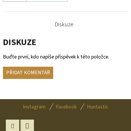
Diskuze
DISKUZE
Buďte první, kdo napíše příspěvek k této položce.
PŘIDAT KOMENTÁŘ
Z
Instagram
Facebook
Huntastic
Á
P