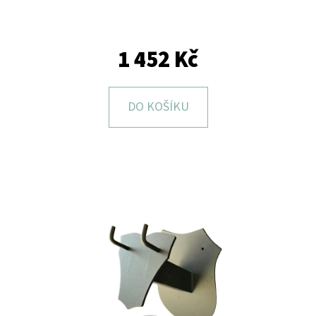
E
T
E
1 452 Kč
N
A
DO KOŠÍKU
J
Í
T
?
HLEDAT