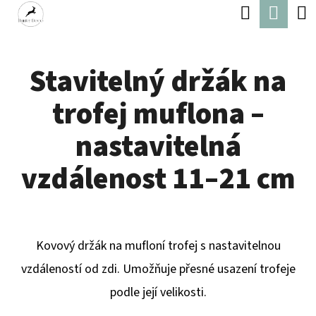
K
Hledat
Náku
Přejít
O
Zpět
Zpět
na
koší
Š
obsah
Stavitelný držák na
Í
C
K
trofej muflona –
O
P
nastavitelná
O
vzdálenost 11–21 cm
T
Ř
E
Kovový držák na mufloní trofej s nastavitelnou
B
vzdáleností od zdi. Umožňuje přesné usazení trofeje
U
podle její velikosti.
J