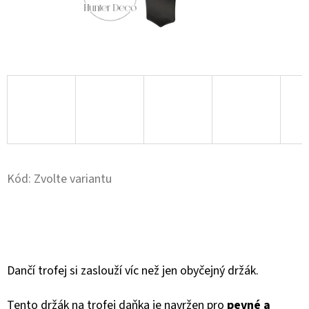
D
O
P
O
R
U
Č
U
J
Kód:
Zvolte variantu
E
M
E
Dančí trofej si zaslouží víc než jen obyčejný držák.
STOJAN
NA
JELENÍ
Tento držák na trofej daňka je navržen pro
pevné a