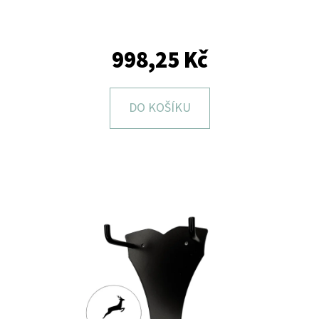
E
T
E
998,25 Kč
N
A
DO KOŠÍKU
J
Í
T
?
HLEDAT