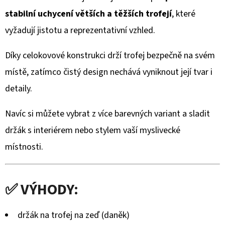
TROFEJ
–
stabilní uchycení větších a těžších trofejí
, které
STABILNÍ
KOVOVÝ
vyžadují jistotu a reprezentativní vzhled.
STOJAN
BEZ
VRTÁNÍ
Díky celokovové konstrukci drží trofej bezpečně na svém
místě, zatímco čistý design nechává vyniknout její tvar i
3
630
detaily.
Kč
Navíc si můžete vybrat z více barevných variant a sladit
držák s interiérem nebo stylem vaší myslivecké
místnosti.
✅ VÝHODY:
držák na trofej na zeď (daněk)