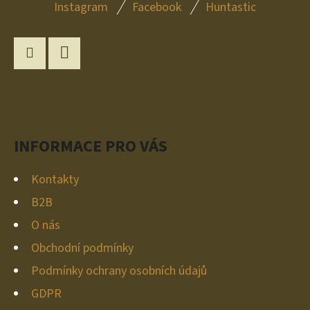
Instagram
Facebook
Huntastic
Á
P
A
Instagram
YouTube
T
Í
INFORMACE PRO VÁS
Kontakty
B2B
O nás
Obchodní podmínky
Podmínky ochrany osobních údajů
GDPR