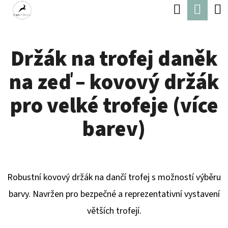
K
Hledat
Náku
Přejít
O
Zpět
Zpět
na
koší
Š
obsah
Držák na trofej daněk
Í
C
K
na zeď – kovový držák
O
P
pro velké trofeje (více
O
barev)
T
Ř
E
Robustní kovový držák na dančí trofej s možností výběru
B
barvy. Navržen pro bezpečné a reprezentativní vystavení
U
větších trofejí.
J