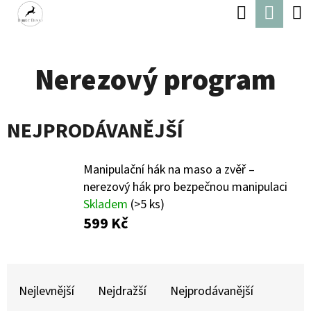
K
Hledat
Náku
Přejít
O
Zpět
Zpět
na
koší
Š
obsah
Nerezový program
Í
C
K
O
NEJPRODÁVANĚJŠÍ
P
O
Manipulační hák na maso a zvěř –
T
nerezový hák pro bezpečnou manipulaci
Ř
Skladem
(>5 ks)
E
599 Kč
B
U
Ř
J
A
Nejlevnější
Nejdražší
Nejprodávanější