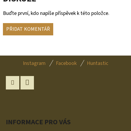
Buďte první, kdo napíše příspěvek k této položce.
PŘIDAT KOMENTÁŘ
Z
Instagram
Facebook
Huntastic
Á
P
A
Instagram
YouTube
T
Í
INFORMACE PRO VÁS