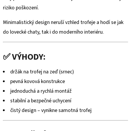
DŘEVA
WENGE
riziko poškození.
–
RUČNĚ
VYRÁBĚNÁ
Minimalistický design neruší vzhled trofeje a hodí se jak
(BLASER,
do lovecké chaty, tak i do moderního interiéru.
SAUER
A
DALŠÍ)
2
✅ VÝHODY:
475
Kč
držák na trofej na zeď (srnec)
pevná kovová konstrukce
jednoduchá a rychlá montáž
stabilní a bezpečné uchycení
čistý design – vynikne samotná trofej