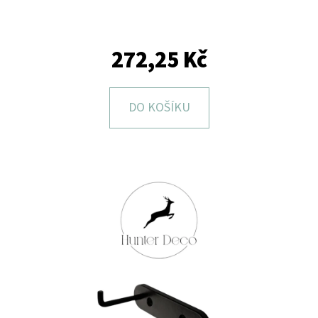
E
T
E
272,25 Kč
N
A
DO KOŠÍKU
J
Í
T
?
HLEDAT