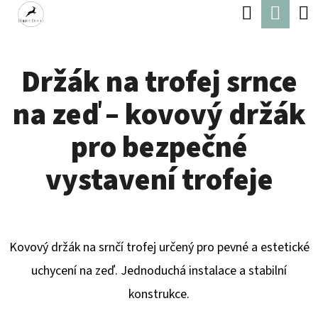
K
Hledat
Náku
Přejít
O
Zpět
Zpět
na
koší
Š
obsah
Držák na trofej srnce
Í
C
K
na zeď – kovový držák
O
P
pro bezpečné
O
vystavení trofeje
T
Ř
E
Kovový držák na srnčí trofej určený pro pevné a estetické
B
uchycení na zeď. Jednoduchá instalace a stabilní
U
konstrukce.
J