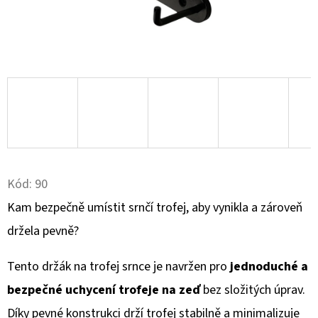
D
O
P
O
R
U
Č
U
J
Kód:
90
E
Kam bezpečně umístit srnčí trofej, aby vynikla a zároveň
M
držela pevně?
E
Tento držák na trofej srnce je navržen pro
jednoduché a
KULIČKA
bezpečné uchycení trofeje na zeď
bez složitých úprav.
ZÁVĚRU
ZE
Díky pevné konstrukci drží trofej stabilně a minimalizuje