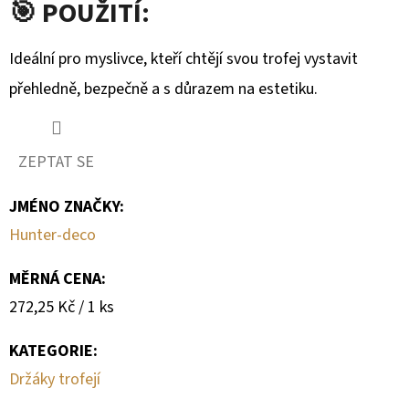
🎯 POUŽITÍ:
Ideální pro myslivce, kteří chtějí svou trofej vystavit
přehledně, bezpečně a s důrazem na estetiku.
ZEPTAT SE
JMÉNO ZNAČKY
:
Hunter-deco
MĚRNÁ CENA:
Měrná
272,25 Kč / 1 ks
cena:
KATEGORIE
:
Držáky trofejí