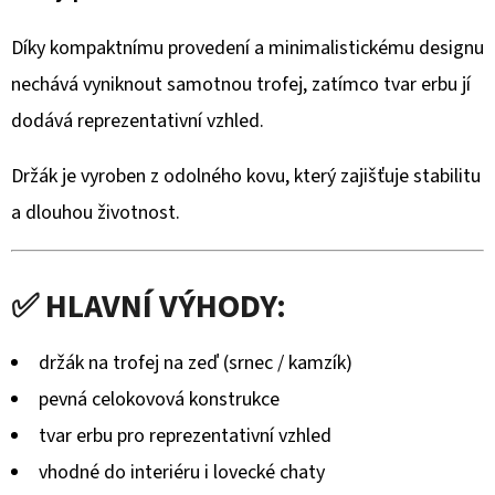
TROFEJ
DAŇKA
–
Díky kompaktnímu provedení a minimalistickému designu
KOVOVÝ
ŠTÍT
nechává vyniknout samotnou trofej, zatímco tvar erbu jí
S
dodává reprezentativní vzhled.
MOTIVEM
HOR
Držák je vyroben z odolného kovu, který zajišťuje stabilitu
1
750
a dlouhou životnost.
Kč
✅ HLAVNÍ VÝHODY:
držák na trofej na zeď (srnec / kamzík)
pevná celokovová konstrukce
tvar erbu pro reprezentativní vzhled
vhodné do interiéru i lovecké chaty