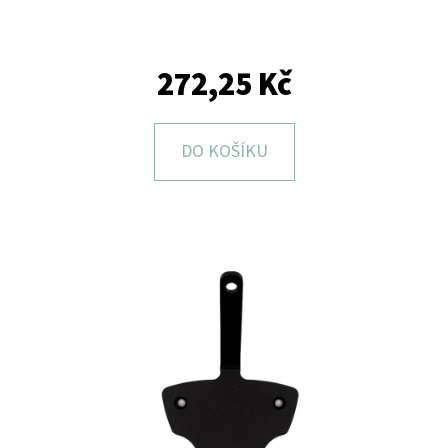
E
T
E
272,25 Kč
N
A
DO KOŠÍKU
J
Í
T
?
HLEDAT