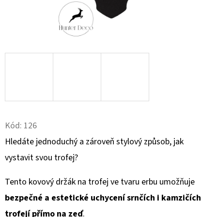
D
O
P
O
R
U
Č
U
J
Kód:
126
E
Hledáte jednoduchý a zároveň stylový způsob, jak
M
vystavit svou trofej?
E
Tento kovový držák na trofej ve tvaru erbu umožňuje
NÁSTĚNNÝ
bezpečné a estetické uchycení srnčích i kamzičích
DRŽÁK
NA
trofejí přímo na zeď
.