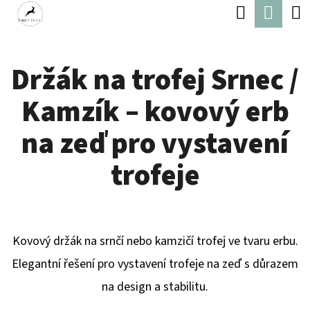
K
Hledat
Náku
Přejít
O
Zpět
Zpět
na
koší
Š
obsah
Držák na trofej Srnec /
Í
C
K
Kamzík – kovový erb
O
P
na zeď pro vystavení
O
trofeje
T
Ř
E
Kovový držák na srnčí nebo kamzičí trofej ve tvaru erbu.
B
Elegantní řešení pro vystavení trofeje na zeď s důrazem
U
na design a stabilitu.
J