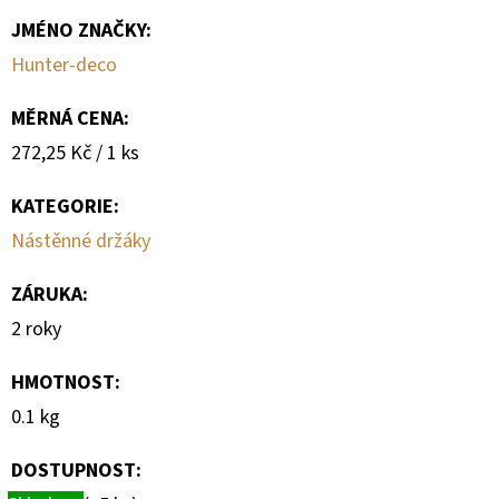
JMÉNO ZNAČKY
:
Hunter-deco
MĚRNÁ CENA:
Měrná
272,25 Kč / 1 ks
cena:
KATEGORIE
:
Nástěnné držáky
ZÁRUKA
:
2 roky
HMOTNOST
:
0.1 kg
DOSTUPNOST: