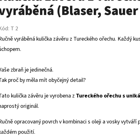
vyráběná (Blaser, Sauer 
Kód:
T 2
Ručně vyráběná kulička závěru z Tureckého ořechu. Každý kus
úchopem.
Vaše zbraň je jedinečná.
Tak proč by měla mít obyčejný detail?
Tato kulička závěru je vyrobena z
Tureckého ořechu s uniká
naprostý originál.
Ručně opracovaný povrch v kombinaci s oleji a vosky vytváří p
každém použití.