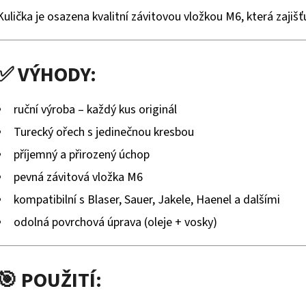
Kulička je osazena kvalitní závitovou vložkou M6, která zajiš
✅ VÝHODY:
ruční výroba – každý kus originál
Turecký ořech s jedinečnou kresbou
příjemný a přirozený úchop
pevná závitová vložka M6
kompatibilní s Blaser, Sauer, Jakele, Haenel a dalšími
odolná povrchová úprava (oleje + vosky)
🎯 POUŽITÍ: