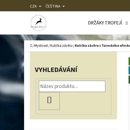
K
Přejít
CZK
ČEŠTINA
O
Zpět
Zpět
na
Š
do
do
DRŽÁKY TROFEJÍ
obsah
Í
obchodu
obchodu
C
K
Domů
/
Myslivost
/
Kulička závěru
/
Kulička závěru z Tureckého ořechu
P
O
VYHLEDÁVÁNÍ
S
T
R
HLEDAT
A
N
N