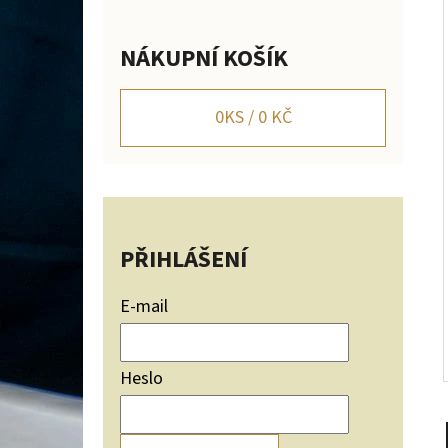
Í
P
NÁKUPNÍ KOŠÍK
A
NÁSTĚNNÝ DRŽÁK NA JELENÍ TROFEJ SILUETA
HOR NASTAVITELNÝ
N
0
KS /
0 KČ
2 656 Kč
E
L
PŘIHLÁŠENÍ
E-mail
Heslo