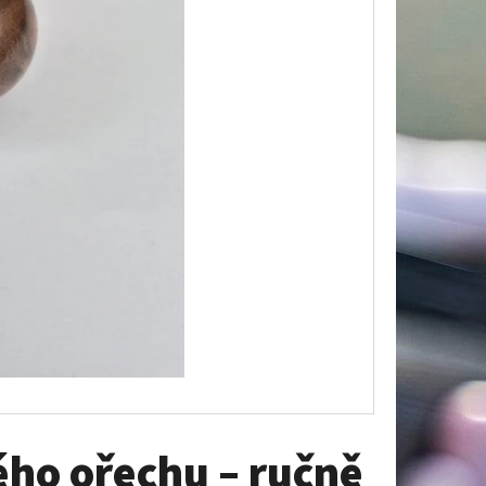
A POD TROFEJ SRNCE –
CI, ZLATÁ SILUETA HOR
ého ořechu – ručně