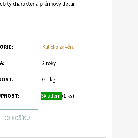
sobitý charakter a prémiový detail.
ORIE
:
Kulička závěru
A
:
2 roky
NOST
:
0.1 kg
PNOST:
Skladem
(1 ks)
DO KOŠÍKU