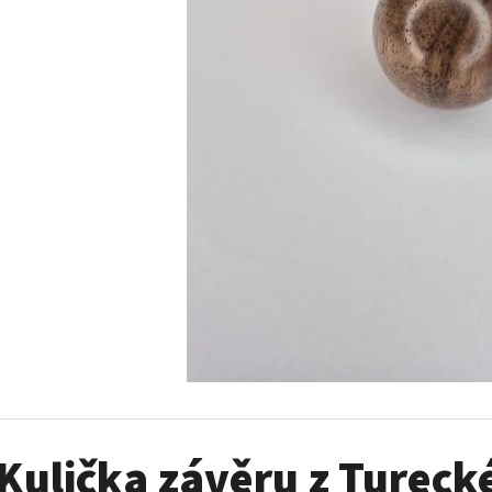
KULIČKA ZÁVĚRU ZE DŘEVA WENGE – RUČNĚ
KOVOVÁ PODLOŽK
VYRÁBĚNÁ (BLASER, SAUER A DALŠÍ)
DRŽÁK NA NÁBOJNI
2 475 Kč
990 Kč
Kulička závěru z Tureck