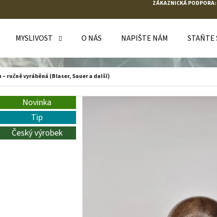
ZÁKAZNICKÁ PODPORA:
MYSLIVOST
O NÁS
NAPIŠTE NÁM
STAŇTE
O POTŘEBUJETE NAJÍT?
 – ručně vyráběná (Blaser, Sauer a další)
HLEDAT
Novinka
Tip
Český výrobek
DOPORUČUJEME