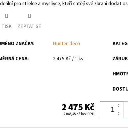
Ideální pro střelce a myslivce, kteří chtějí své zbrani dodat o
TISK
ZEPTAT SE
JMÉNO ZNAČKY
:
Hunter-deco
KATEG
Měrná
MĚRNÁ CENA:
2 475 Kč / 1 ks
ZÁRUK
cena:
HMOT
DOSTU
2 475 Kč
2 045,45 Kč bez DPH