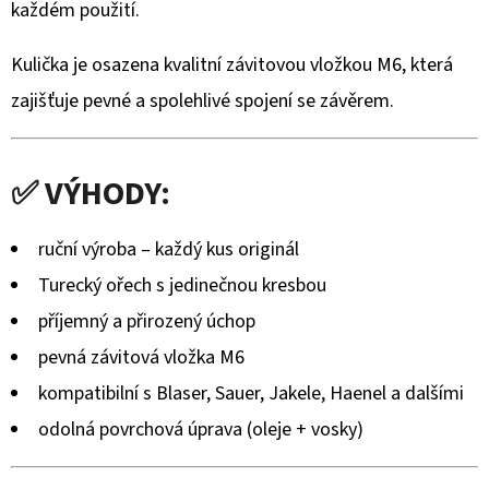
JELENÍ
každém použití.
TROFEJ
SILUETA
HOR
Kulička je osazena kvalitní závitovou vložkou M6, která
NASTAVITELNÝ
zajišťuje pevné a spolehlivé spojení se závěrem.
2
656
Kč
✅ VÝHODY:
ruční výroba – každý kus originál
Turecký ořech s jedinečnou kresbou
příjemný a přirozený úchop
pevná závitová vložka M6
kompatibilní s Blaser, Sauer, Jakele, Haenel a dalšími
odolná povrchová úprava (oleje + vosky)