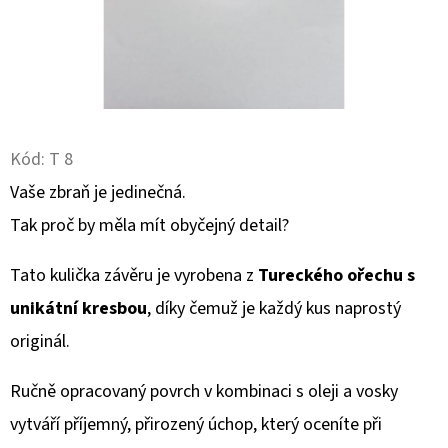
D
O
P
O
R
Kód:
T 8
U
Vaše zbraň je jedinečná.
Č
U
Tak proč by měla mít obyčejný detail?
J
E
Tato kulička závěru je vyrobena z
Tureckého ořechu s
M
unikátní kresbou
, díky čemuž je každý kus naprostý
E
originál.
Ručně opracovaný povrch v kombinaci s oleji a vosky
NÁSTĚNNÝ
DRŽÁK
vytváří příjemný, přirozený úchop, který oceníte při
NA