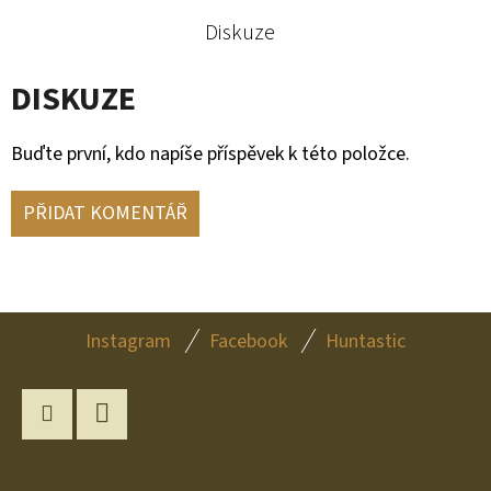
Diskuze
DISKUZE
Buďte první, kdo napíše příspěvek k této položce.
PŘIDAT KOMENTÁŘ
Z
Instagram
Facebook
Huntastic
Á
P
A
Instagram
YouTube
T