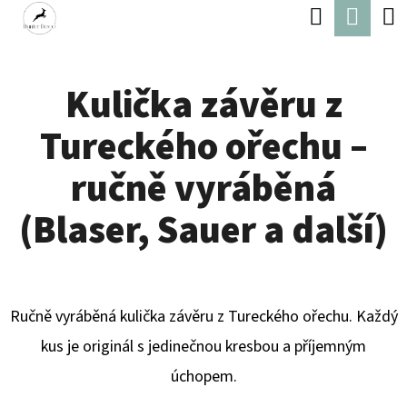
K
Hledat
Náku
Přejít
O
Zpět
Zpět
na
koší
Š
obsah
Kulička závěru z
Í
C
K
Tureckého ořechu –
O
P
ručně vyráběná
O
(Blaser, Sauer a další)
T
Ř
E
Ručně vyráběná kulička závěru z Tureckého ořechu. Každý
B
kus je originál s jedinečnou kresbou a příjemným
U
úchopem.
J