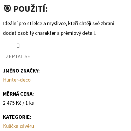
🎯 POUŽITÍ:
Ideální pro střelce a myslivce, kteří chtějí své zbrani
dodat osobitý charakter a prémiový detail.
ZEPTAT SE
JMÉNO ZNAČKY
:
Hunter-deco
MĚRNÁ CENA:
Měrná
2 475 Kč / 1 ks
cena:
KATEGORIE
:
Kulička závěru