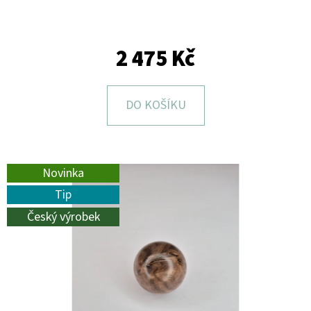
E
T
E
2 475 Kč
N
A
DO KOŠÍKU
J
Í
T
Novinka
?
Tip
Český výrobek
HLEDAT