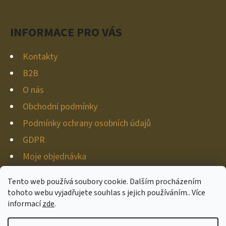
Í
INFORMACE PRO VÁS
Kontakty
B2B
O nás
Obchodní podmínky
Podmínky ochrany osobních údajů
GDPR
Moje objednávka
Tento web používá soubory cookie. Dalším procházením
tohoto webu vyjadřujete souhlas s jejich používáním.. Více
informací
zde
.
Vytvořil Shoptet
Copyright 2026
Hunter-deco
. Všechna práva vyhrazena.