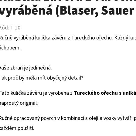
vyráběná (Blaser, Sauer 
Kód:
T 10
Ručně vyráběná kulička závěru z Tureckého ořechu. Každý kus
úchopem.
Vaše zbraň je jedinečná.
Tak proč by měla mít obyčejný detail?
Tato kulička závěru je vyrobena z
Tureckého ořechu s uniká
naprostý originál.
Ručně opracovaný povrch v kombinaci s oleji a vosky vytváří p
každém použití.