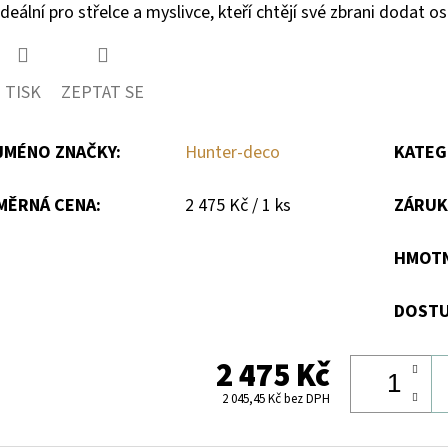
Ideální pro střelce a myslivce, kteří chtějí své zbrani dodat o
TISK
ZEPTAT SE
JMÉNO ZNAČKY
:
Hunter-deco
KATEG
Měrná
MĚRNÁ CENA:
2 475 Kč / 1 ks
ZÁRUK
cena:
HMOT
DOSTU
2 475 Kč
2 045,45 Kč bez DPH