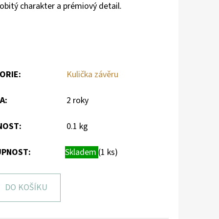
sobitý charakter a prémiový detail.
ORIE
:
Kulička závěru
A
:
2 roky
NOST
:
0.1 kg
PNOST:
Skladem
(1 ks)
DO KOŠÍKU