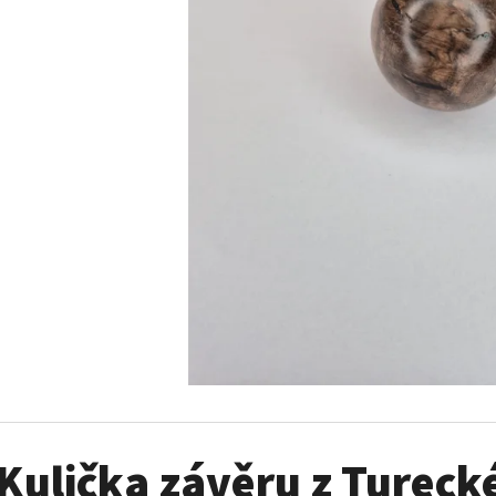
KULIČKA ZÁVĚRU ZE DŘEVA WENGE – RUČNĚ
KOVOVÁ PODLOŽK
VYRÁBĚNÁ (BLASER, SAUER A DALŠÍ)
DRŽÁK NA NÁBOJNI
2 475 Kč
990 Kč
Kulička závěru z Tureck