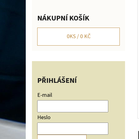
Í
P
NÁKUPNÍ KOŠÍK
A
NÁSTĚNNÝ DRŽÁK NA JELENÍ TROFEJ SILUETA
HOR NASTAVITELNÝ
N
0
KS /
0 KČ
2 656 Kč
E
L
PŘIHLÁŠENÍ
E-mail
Heslo