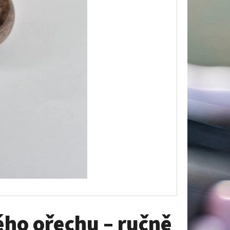
A POD TROFEJ SRNCE –
CI, ZLATÁ SILUETA HOR
ého ořechu – ručně