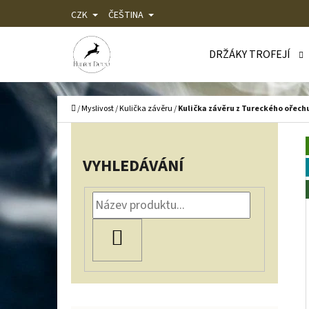
K
Přejít
CZK
ČEŠTINA
O
Zpět
Zpět
na
Š
do
do
DRŽÁKY TROFEJÍ
obsah
Í
obchodu
obchodu
C
K
Domů
/
Myslivost
/
Kulička závěru
/
Kulička závěru z Tureckého ořechu
P
O
VYHLEDÁVÁNÍ
S
T
R
HLEDAT
A
N
N