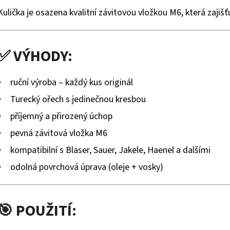
Kulička je osazena kvalitní závitovou vložkou M6, která zajiš
✅ VÝHODY:
ruční výroba – každý kus originál
Turecký ořech s jedinečnou kresbou
příjemný a přirozený úchop
pevná závitová vložka M6
kompatibilní s Blaser, Sauer, Jakele, Haenel a dalšími
odolná povrchová úprava (oleje + vosky)
🎯 POUŽITÍ: