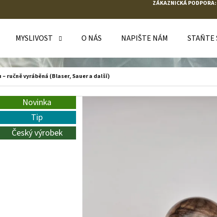
ZÁKAZNICKÁ PODPORA:
MYSLIVOST
O NÁS
NAPIŠTE NÁM
STAŇTE
O POTŘEBUJETE NAJÍT?
 – ručně vyráběná (Blaser, Sauer a další)
HLEDAT
Novinka
Tip
Český výrobek
DOPORUČUJEME