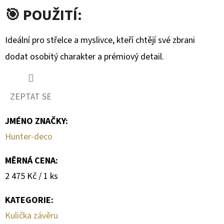
🎯 POUŽITÍ:
Ideální pro střelce a myslivce, kteří chtějí své zbrani
dodat osobitý charakter a prémiový detail.
ZEPTAT SE
JMÉNO ZNAČKY
:
Hunter-deco
MĚRNÁ CENA:
Měrná
2 475 Kč / 1 ks
cena:
KATEGORIE
:
Kulička závěru