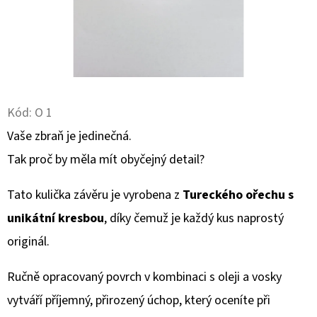
D
O
P
O
R
Kód:
O 1
U
Vaše zbraň je jedinečná.
Č
U
Tak proč by měla mít obyčejný detail?
J
E
Tato kulička závěru je vyrobena z
Tureckého ořechu s
M
unikátní kresbou
, díky čemuž je každý kus naprostý
E
originál.
Ručně opracovaný povrch v kombinaci s oleji a vosky
KOVOVÁ
PODLOŽKA
vytváří příjemný, přirozený úchop, který oceníte při
POD