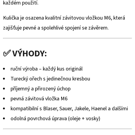
TROFEJ
každém použití.
SRNCE
–
DRŽÁK
Kulička je osazena kvalitní závitovou vložkou M6, která
NA
zajišťuje pevné a spolehlivé spojení se závěrem.
NÁBOJNICI,
ZLATÁ
SILUETA
HOR
✅ VÝHODY:
990
Kč
ruční výroba – každý kus originál
Turecký ořech s jedinečnou kresbou
příjemný a přirozený úchop
pevná závitová vložka M6
kompatibilní s Blaser, Sauer, Jakele, Haenel a dalšími
odolná povrchová úprava (oleje + vosky)