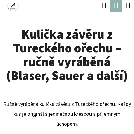
K
Hledat
Náku
Přejít
O
Zpět
Zpět
na
koší
Š
obsah
Kulička závěru z
Í
C
K
Tureckého ořechu –
O
P
ručně vyráběná
O
(Blaser, Sauer a další)
T
Ř
E
Ručně vyráběná kulička závěru z Tureckého ořechu. Každý
B
kus je originál s jedinečnou kresbou a příjemným
U
úchopem.
J