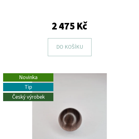
E
T
E
2 475 Kč
N
A
DO KOŠÍKU
J
Í
T
Novinka
?
Tip
Český výrobek
HLEDAT