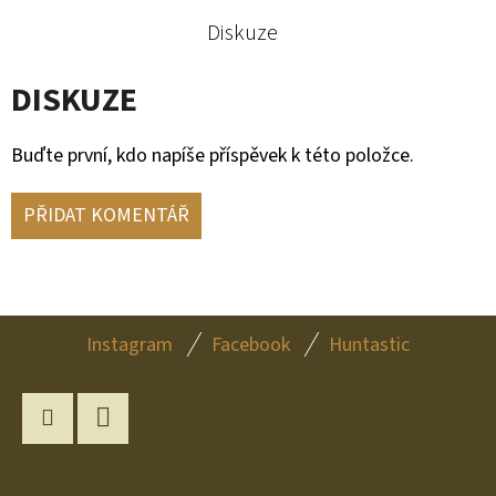
Diskuze
DISKUZE
Buďte první, kdo napíše příspěvek k této položce.
PŘIDAT KOMENTÁŘ
Z
Instagram
Facebook
Huntastic
Á
P
A
Instagram
YouTube
T