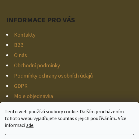
Í
INFORMACE PRO VÁS
Kontakty
B2B
O nás
Obchodní podmínky
Podmínky ochrany osobních údajů
GDPR
Moje objednávka
Tento web používá soubory cookie. Dalším procházením
tohoto webu vyjadřujete souhlas s jejich používáním.. Více
informací
zde
.
Vytvořil Shoptet
Copyright 2026
Hunter-deco
. Všechna práva vyhrazena.