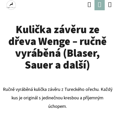
K
Hledat
Náku
Přejít
O
Zpět
Zpět
na
koší
Š
obsah
Kulička závěru ze
Í
C
K
dřeva Wenge – ručně
O
P
vyráběná (Blaser,
O
Sauer a další)
T
Ř
E
Ručně vyráběná kulička závěru z Tureckého ořechu. Každý
B
kus je originál s jedinečnou kresbou a příjemným
U
úchopem.
J