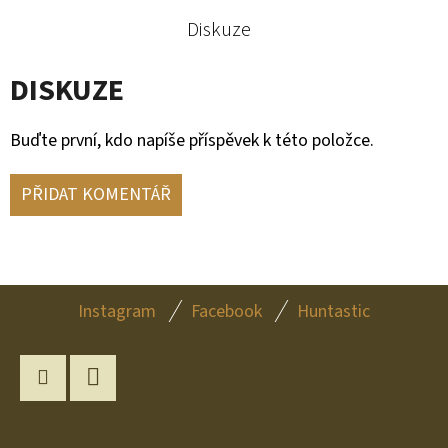
Diskuze
DISKUZE
Buďte první, kdo napíše příspěvek k této položce.
PŘIDAT KOMENTÁŘ
Z
Instagram
Facebook
Huntastic
Á
P
A
Instagram
YouTube
T