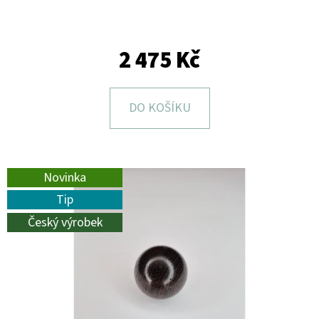
E
T
E
2 475 Kč
N
A
DO KOŠÍKU
J
Í
T
Novinka
?
Tip
Český výrobek
HLEDAT