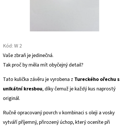
D
O
P
O
R
Kód:
W 2
U
Vaše zbraň je jedinečná.
Č
U
Tak proč by měla mít obyčejný detail?
J
E
Tato kulička závěru je vyrobena z
Tureckého ořechu s
M
unikátní kresbou
, díky čemuž je každý kus naprostý
E
originál.
Ručně opracovaný povrch v kombinaci s oleji a vosky
KULIČKA
ZÁVĚRU
vytváří příjemný, přirozený úchop, který oceníte při
Z