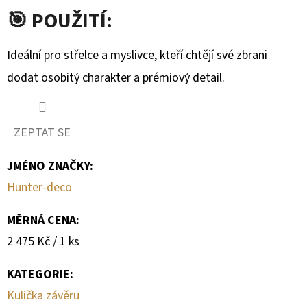
🎯 POUŽITÍ:
Ideální pro střelce a myslivce, kteří chtějí své zbrani
dodat osobitý charakter a prémiový detail.
ZEPTAT SE
JMÉNO ZNAČKY
:
Hunter-deco
MĚRNÁ CENA:
Měrná
2 475 Kč / 1 ks
cena:
KATEGORIE
:
Kulička závěru