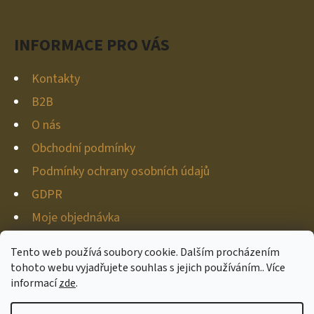
Í
INFORMACE PRO VÁS
Kontakty
B2B
O nás
Obchodní podmínky
Podmínky ochrany osobních údajů
GDPR
Moje objednávka
Tento web používá soubory cookie. Dalším procházením
tohoto webu vyjadřujete souhlas s jejich používáním.. Více
informací
zde
.
Vytvořil Shoptet
Copyright 2026
Hunter-deco
. Všechna práva vyhrazena.