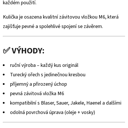
TURECKÉHO
každém použití.
OŘECHU
–
RUČNĚ
Kulička je osazena kvalitní závitovou vložkou M6, která
VYRÁBĚNÁ
zajišťuje pevné a spolehlivé spojení se závěrem.
(BLASER,
SAUER
A
DALŠÍ)
✅ VÝHODY:
2
475
Kč
ruční výroba – každý kus originál
Turecký ořech s jedinečnou kresbou
příjemný a přirozený úchop
pevná závitová vložka M6
kompatibilní s Blaser, Sauer, Jakele, Haenel a dalšími
odolná povrchová úprava (oleje + vosky)