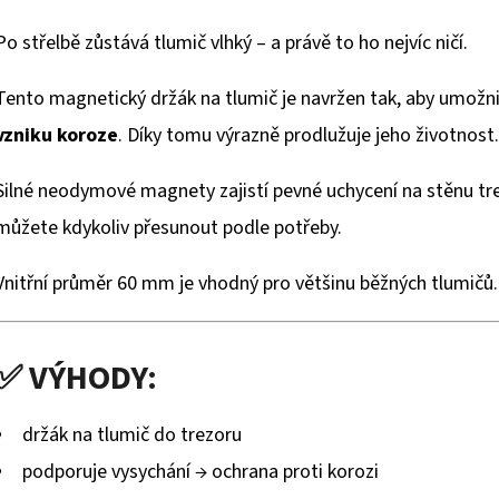
Po střelbě zůstává tlumič vlhký – a právě to ho nejvíc ničí.
Tento magnetický držák na tlumič je navržen tak, aby umožn
vzniku koroze
. Díky tomu výrazně prodlužuje jeho životnost.
Silné neodymové magnety zajistí pevné uchycení na stěnu tre
můžete kdykoliv přesunout podle potřeby.
Vnitřní průměr 60 mm je vhodný pro většinu běžných tlumičů.
✅ VÝHODY:
držák na tlumič do trezoru
podporuje vysychání → ochrana proti korozi