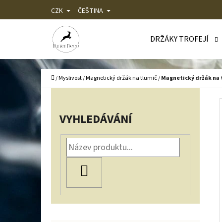
K
Přejít
CZK
ČEŠTINA
O
Zpět
Zpět
na
Š
do
do
DRŽÁKY TROFEJÍ
obsah
Í
obchodu
obchodu
C
K
Domů
/
Myslivost
/
Magnetický držák na tlumič
/
Magnetický držák na t
P
O
VYHLEDÁVÁNÍ
S
T
R
HLEDAT
A
N
N