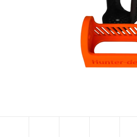
KULIČKA ZÁVĚRU ZE DŘEVA WENGE – RUČNĚ
KOVOVÁ PODLOŽK
VYRÁBĚNÁ (BLASER, SAUER A DALŠÍ)
DRŽÁK NA NÁBOJNI
2 475 Kč
990 Kč