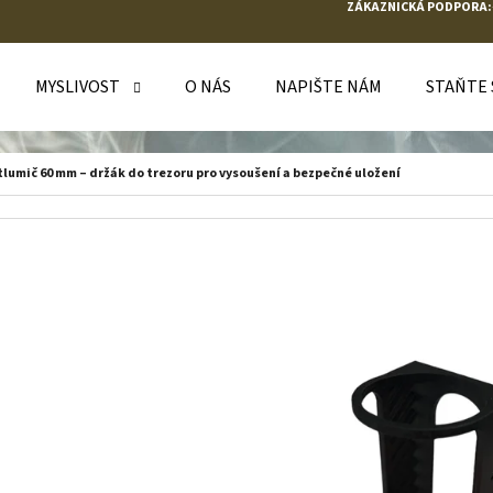
ZÁKAZNICKÁ PODPORA:
MYSLIVOST
O NÁS
NAPIŠTE NÁM
STAŇTE
O POTŘEBUJETE NAJÍT?
lumič 60 mm – držák do trezoru pro vysoušení a bezpečné uložení
HLEDAT
DOPORUČUJEME