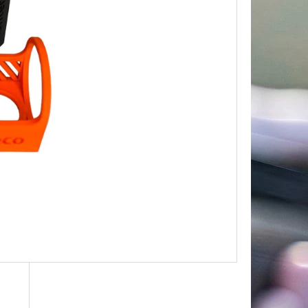
A POD TROFEJ SRNCE –
CI, ZLATÁ SILUETA HOR