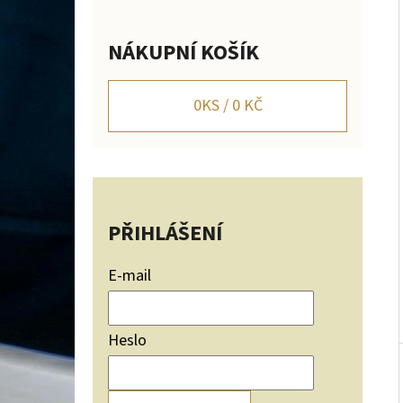
Í
P
NÁKUPNÍ KOŠÍK
A
NÁSTĚNNÝ DRŽÁK NA JELENÍ TROFEJ SILUETA
HOR NASTAVITELNÝ
N
0
KS /
0 KČ
2 656 Kč
E
L
PŘIHLÁŠENÍ
E-mail
Heslo