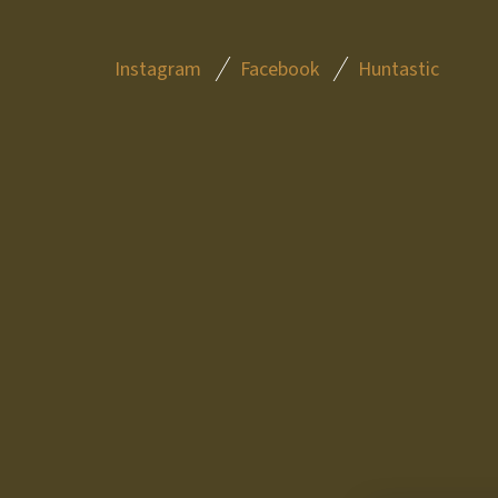
Z
Instagram
Facebook
Huntastic
Á
P
A
T
Í