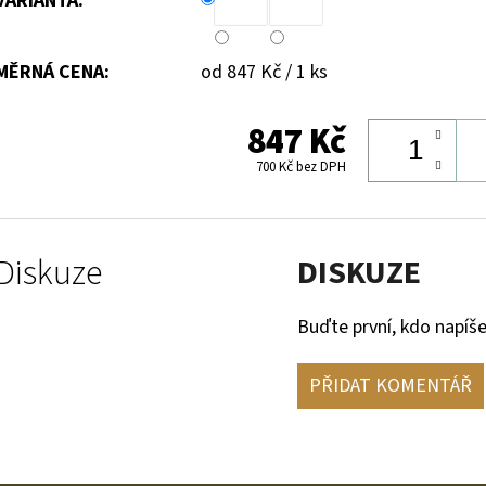
VARIANTA:
Měrná
MĚRNÁ CENA:
od 847 Kč / 1 ks
cena:
847 Kč
700 Kč bez DPH
Diskuze
DISKUZE
Buďte první, kdo napíše
PŘIDAT KOMENTÁŘ