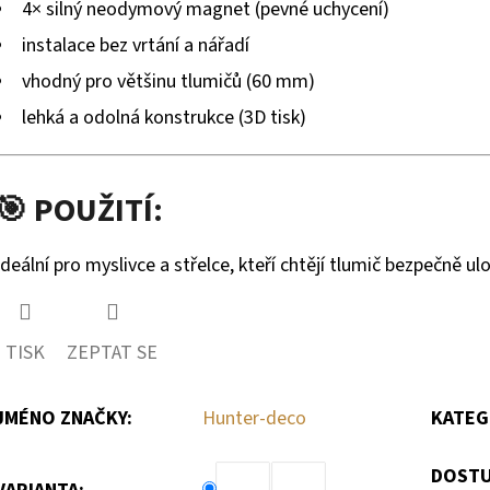
4× silný neodymový magnet (pevné uchycení)
instalace bez vrtání a nářadí
vhodný pro většinu tlumičů (60 mm)
lehká a odolná konstrukce (3D tisk)
🎯 POUŽITÍ:
Ideální pro myslivce a střelce, kteří chtějí tlumič bezpečně ul
TISK
ZEPTAT SE
JMÉNO ZNAČKY
:
Hunter-deco
KATEG
DOSTU