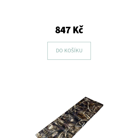
E
T
E
847 Kč
N
A
DO KOŠÍKU
J
Í
T
?
HLEDAT