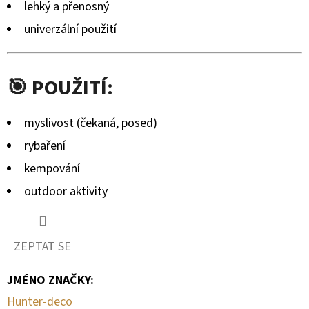
lehký a přenosný
univerzální použití
🎯 POUŽITÍ:
myslivost (čekaná, posed)
rybaření
kempování
outdoor aktivity
ZEPTAT SE
JMÉNO ZNAČKY
:
Hunter-deco