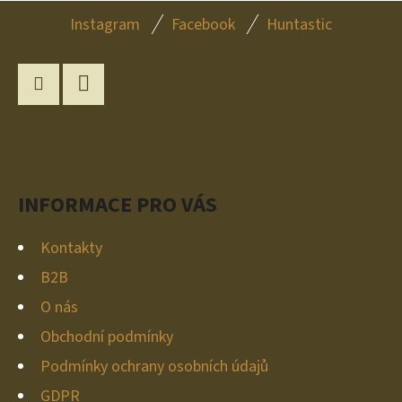
Z
Instagram
Facebook
Huntastic
Á
P
A
Instagram
YouTube
T
Í
INFORMACE PRO VÁS
Kontakty
B2B
O nás
Obchodní podmínky
Podmínky ochrany osobních údajů
GDPR