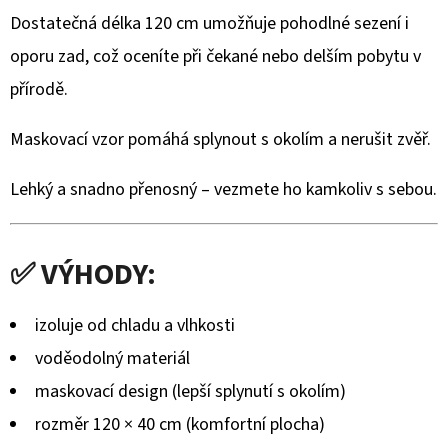
DŘEVA
Dostatečná délka 120 cm umožňuje pohodlné sezení i
WENGE
–
oporu zad, což oceníte při čekané nebo delším pobytu v
RUČNĚ
VYRÁBĚNÁ
přírodě.
(BLASER,
SAUER
A
Maskovací vzor pomáhá splynout s okolím a nerušit zvěř.
DALŠÍ)
2
Lehký a snadno přenosný – vezmete ho kamkoliv s sebou.
475
Kč
✅ VÝHODY:
izoluje od chladu a vlhkosti
voděodolný materiál
maskovací design (lepší splynutí s okolím)
rozměr 120 × 40 cm (komfortní plocha)