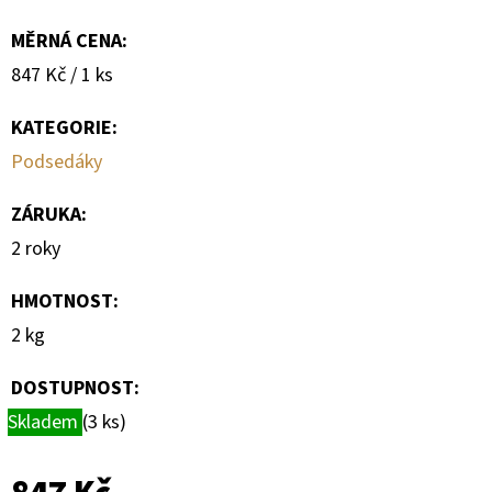
MĚRNÁ CENA:
Měrná
847 Kč / 1 ks
cena:
KATEGORIE
:
Podsedáky
ZÁRUKA
:
2 roky
HMOTNOST
:
2 kg
DOSTUPNOST:
Skladem
(3 ks)