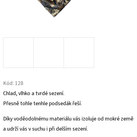
D
O
P
O
R
U
Č
U
J
Kód:
128
E
M
Chlad, vlhko a tvrdé sezení.
E
Přesně tohle tenhle podsedák řeší.
Díky voděodolnému materiálu vás izoluje od mokré země
KULIČKA
a udrží vás v suchu i při delším sezení.
ZÁVĚRU
ZE