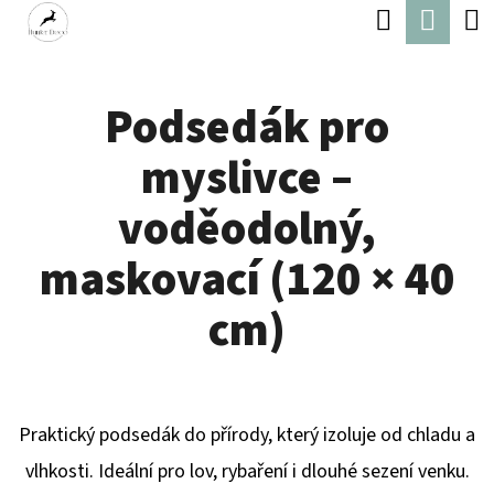
K
Hledat
Náku
Přejít
O
Zpět
Zpět
na
koší
Š
obsah
Podsedák pro
Í
C
K
myslivce –
O
P
voděodolný,
O
maskovací (120 × 40
T
Ř
cm)
E
B
U
Praktický podsedák do přírody, který izoluje od chladu a
J
vlhkosti. Ideální pro lov, rybaření i dlouhé sezení venku.