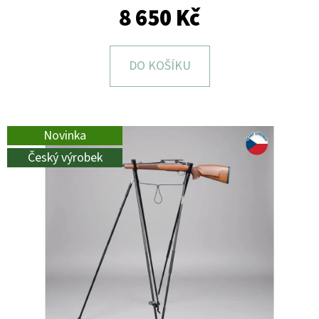
E
8 650 Kč
T
E
DO KOŠÍKU
N
A
J
Novinka
Í
Český výrobek
T
?
HLEDAT