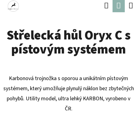
K
Hledat
Náku
Přejít
O
Zpět
Zpět
na
koší
Š
obsah
Střelecká hůl Oryx C s
Í
C
K
pístovým systémem
O
P
O
T
Karbonová trojnožka s oporou a unikátním pístovým
Ř
systémem, který umožňuje plynulý náklon bez zbytečných
E
pohybů. Utility model, ultra lehký KARBON, vyrobeno v
B
ČR.
U
J