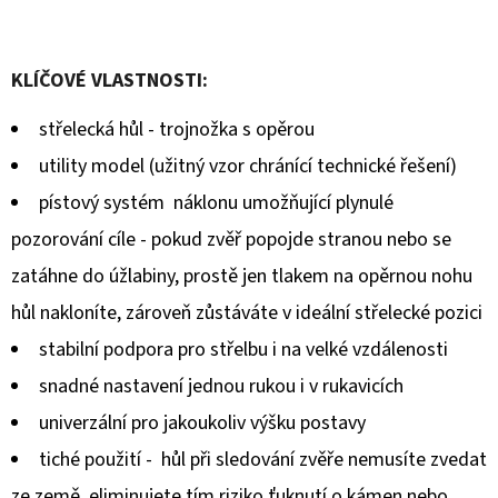
KLÍČOVÉ VLASTNOSTI:
střelecká hůl - trojnožka s opěrou
utility model (užitný vzor chránící technické řešení)
pístový systém náklonu umožňující plynulé
pozorování cíle - pokud zvěř popojde stranou nebo se
zatáhne do úžlabiny, prostě jen tlakem na opěrnou nohu
hůl nakloníte, zároveň zůstáváte v ideální střelecké pozici
stabilní podpora pro střelbu i na velké vzdálenosti
snadné nastavení jednou rukou i v rukavicích
univerzální pro jakoukoliv výšku postavy
tiché použití - hůl při sledování zvěře nemusíte zvedat
ze země, eliminujete tím riziko ťuknutí o kámen nebo