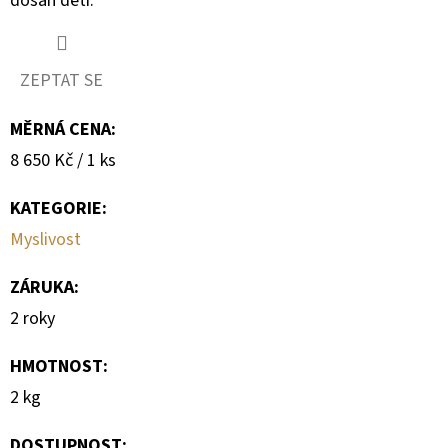
dosah dětí.
ZEPTAT SE
MĚRNÁ CENA:
Měrná
8 650 Kč / 1 ks
cena:
KATEGORIE
:
Myslivost
ZÁRUKA
:
2 roky
HMOTNOST
:
2 kg
DOSTUPNOST: