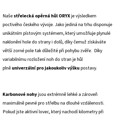
JELENÍ
TROFEJ
SILUETA
HOR
Naše
střelecká opěrná hůl ORYX
je výsledkem
NASTAVITELNÝ
poctivého českého vývoje. Jako jediná na trhu disponuje
2
unikátním pístovým systémem, který umožňuje plynulé
656
Kč
naklonění hole do strany i dolů, díky čemuž získáváte
větší zorné pole tak důležité při pohybu zvěře. Díky
variabilnímu rozložení noh do stran je hůl
plně
univerzální
pro jakoukoliv výšku
postavy.
Karbonové
nohy
jsou extrémně lehké a zároveň
maximálně pevné pro střelbu na dlouhé vzdálenosti.
Pokud jste aktivní lovec, který nachodí kilometry při