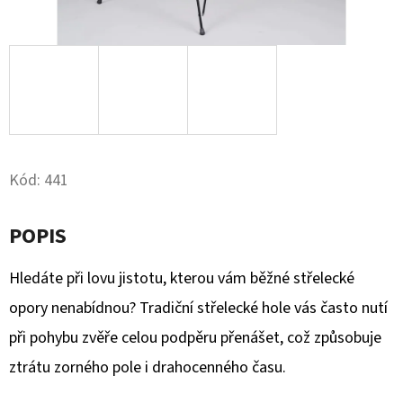
D
O
P
O
R
U
Č
Kód:
441
U
J
POPIS
E
M
Hledáte při lovu jistotu, kterou vám běžné střelecké
E
opory nenabídnou? Tradiční střelecké hole vás často nutí
při pohybu zvěře celou podpěru přenášet, což způsobuje
NÁSTĚNNÝ
ztrátu zorného pole i drahocenného času.
DRŽÁK
NA